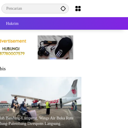
Hukrim
bis
elah Bandung-Lampung, Wings Air Buka Rute
dung-Palembang Direspons Langsung