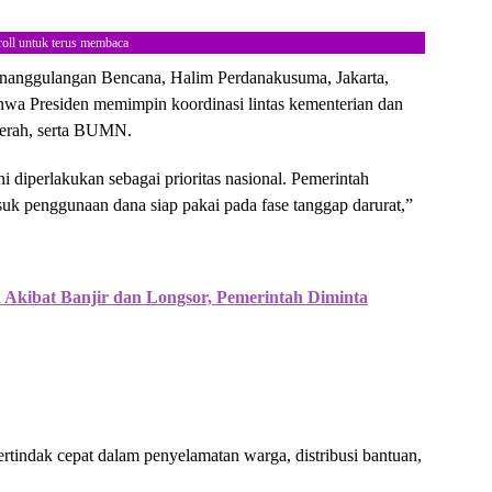
roll untuk terus membaca
enanggulangan Bencana, Halim Perdanakusuma, Jakarta,
hwa Presiden memimpin koordinasi lintas kementerian dan
aerah, serta BUMN.
ni diperlakukan sebagai prioritas nasional. Pemerintah
asuk penggunaan dana siap pakai pada fase tanggap darurat,”
 Akibat Banjir dan Longsor, Pemerintah Diminta
tindak cepat dalam penyelamatan warga, distribusi bantuan,