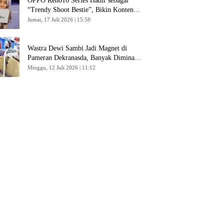
OPPO Reno16 Series Hadir sebagai
“Trendy Shoot Bestie”, Bikin Konten
Kreator Makin Betah
Jumat, 17 Juli 2026 | 15:58
Wastra Dewi Sambi Jadi Magnet di
Pameran Dekranasda, Banyak Diminati
Pengunjung
Minggu, 12 Juli 2026 | 11:12