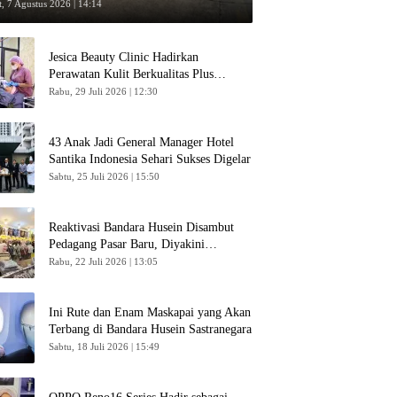
umpang
, 7 Agustus 2026 | 14:14
Jesica Beauty Clinic Hadirkan
Perawatan Kulit Berkualitas Plus
Konsultasi Gratis
Rabu, 29 Juli 2026 | 12:30
43 Anak Jadi General Manager Hotel
Santika Indonesia Sehari Sukses Digelar
Sabtu, 25 Juli 2026 | 15:50
Reaktivasi Bandara Husein Disambut
Pedagang Pasar Baru, Diyakini
Bangkitkan Kembali Ekonomi Bandung
Rabu, 22 Juli 2026 | 13:05
Ini Rute dan Enam Maskapai yang Akan
Terbang di Bandara Husein Sastranegara
Sabtu, 18 Juli 2026 | 15:49