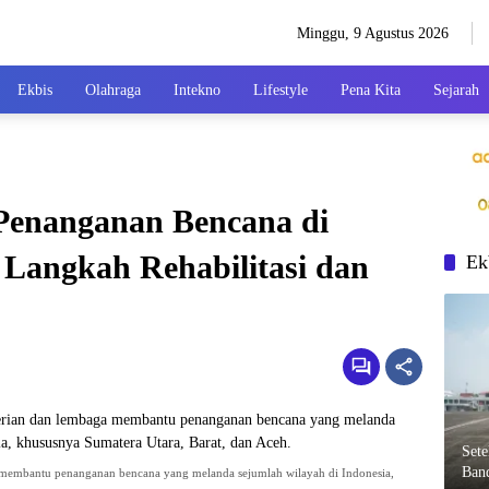
Minggu, 9 Agustus 2026
Ekbis
Olahraga
Intekno
Lifestyle
Pena Kita
Sejarah
 Penanganan Bencana di
 Langkah Rehabilitasi dan
Ek
Set
Ban
 membantu penanganan bencana yang melanda sejumlah wilayah di Indonesia,