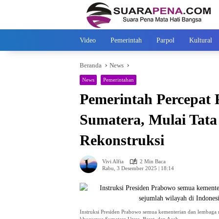
Langsung
ke
konten
Video
Pemerintah
Parpol
Kultural
Beranda
News
News
Pemerintahan
Pemerintah Percepat
Sumatera, Mulai Tata
Rekonstruksi
Vivi Alfia
2 Min Baca
Rabu, 3 Desember 2025 | 18:14
Instruksi Presiden Prabowo semua kementerian dan lembaga