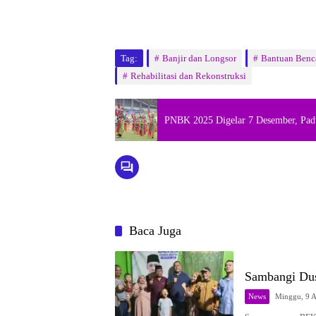
Tag:
Banjir dan Longsor
Bantuan Benc
Rehabilitasi dan Rekonstruksi
PNBK 2025 Digelar 7 Desember, Padu
Baca Juga
Sambangi Dus
News
Minggu, 9 A