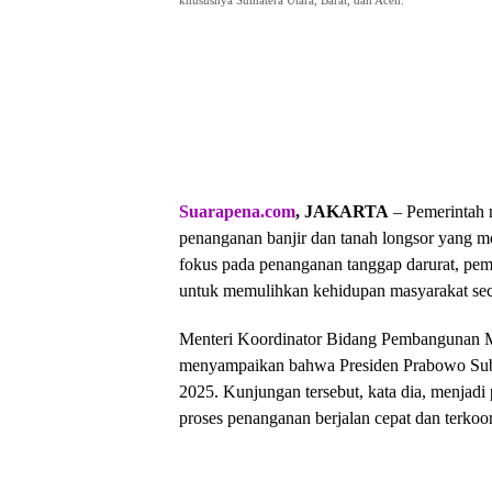
khususnya Sumatera Utara, Barat, dan Aceh.
Suarapena.com
, JAKARTA
– Pemerintah
penanganan banjir dan tanah longsor yang m
fokus pada penanganan tanggap darurat, peme
untuk memulihkan kehidupan masyarakat sec
Menteri Koordinator Bidang Pembangunan 
menyampaikan bahwa Presiden Prabowo Subi
2025. Kunjungan tersebut, kata dia, menjad
proses penanganan berjalan cepat dan terkoor