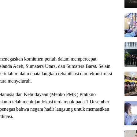
Pen
Jumat
 menegaskan komitmen penuh dalam mempercepat
elanda Aceh, Sumatera Utara, dan Sumatera Barat. Selain
rintah mulai menata langkah rehabilitasi dan rekonstruksi
ara menyeluruh.
Manusia dan Kebudayaan (Menko PMK) Pratikno
anto telah meninjau lokasi terdampak pada 1 Desember
i penegas bahwa negara hadir langsung untuk memastikan
dinasi.