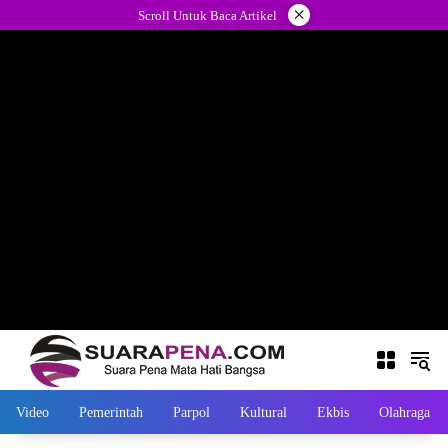
Langsung
×
Scroll Untuk Baca Artikel
ke
konten
Video
Pemerintah
Parpol
Kultural
Ekbis
Olahraga