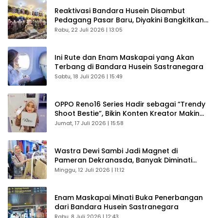
Reaktivasi Bandara Husein Disambut
Pedagang Pasar Baru, Diyakini Bangkitkan
Kembali Ekonomi Bandung
Rabu, 22 Juli 2026 | 13:05
Ini Rute dan Enam Maskapai yang Akan
Terbang di Bandara Husein Sastranegara
Sabtu, 18 Juli 2026 | 15:49
OPPO Reno16 Series Hadir sebagai “Trendy
Shoot Bestie”, Bikin Konten Kreator Makin
Betah
Jumat, 17 Juli 2026 | 15:58
Wastra Dewi Sambi Jadi Magnet di
Pameran Dekranasda, Banyak Diminati
Pengunjung
Minggu, 12 Juli 2026 | 11:12
Enam Maskapai Minati Buka Penerbangan
dari Bandara Husein Sastranegara
Rabu, 8 Juli 2026 | 12:43