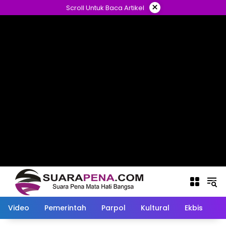
Langsung
×
Scroll Untuk Baca Artikel
ke
konten
Video
Pemerintah
Parpol
Kultural
Ekbis
O