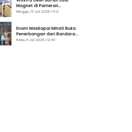
Magnet di Pameran
Dekranasda, Banyak Diminati
Minggu, 12 Juli 2026 | 11:12
Pengunjung
Enam Maskapai Minati Buka
Penerbangan dari Bandara
Husein Sastranegara
Rabu, 8 Juli 2026 | 12:43