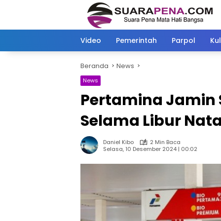
Langsung
ke
konten
Video
Pemerintah
Parpol
Kul
Beranda
News
News
Pertamina Jamin 
Selama Libur Nat
Daniel Kibo
2 Min Baca
Selasa, 10 Desember 2024 | 00:02