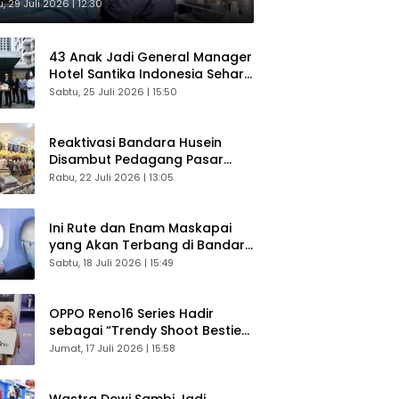
sultasi Gratis
, 29 Juli 2026 | 12:30
43 Anak Jadi General Manager
Hotel Santika Indonesia Sehari
Sukses Digelar
Sabtu, 25 Juli 2026 | 15:50
Reaktivasi Bandara Husein
Disambut Pedagang Pasar
Baru, Diyakini Bangkitkan
Rabu, 22 Juli 2026 | 13:05
Kembali Ekonomi Bandung
Ini Rute dan Enam Maskapai
yang Akan Terbang di Bandara
Husein Sastranegara
Sabtu, 18 Juli 2026 | 15:49
OPPO Reno16 Series Hadir
sebagai “Trendy Shoot Bestie”,
Bikin Konten Kreator Makin
Jumat, 17 Juli 2026 | 15:58
Betah
Wastra Dewi Sambi Jadi