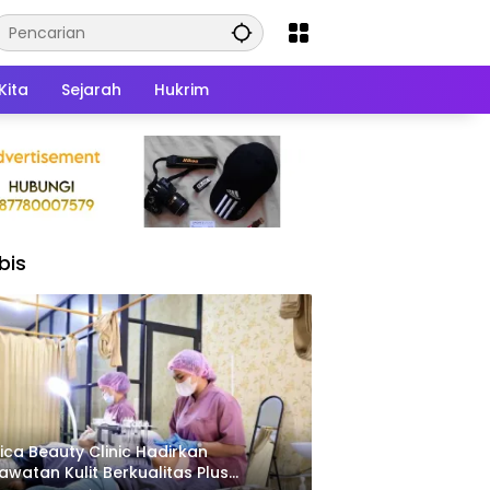
Kita
Sejarah
Hukrim
bis
ica Beauty Clinic Hadirkan
awatan Kulit Berkualitas Plus