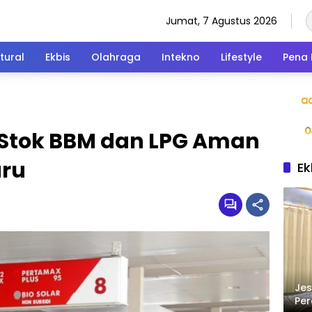
Jumat, 7 Agustus 2026
tural
Ekbis
Olahraga
Intekno
Lifestyle
Pena 
Stok BBM dan LPG Aman
aru
Ek
Jes
Per