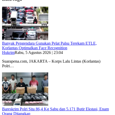
Banyak Pengendara Gunakan Pelat Palsu Terekam ETLE,
Korlantas Optimalkan Face Recognition
Hukrim
Rabu, 5 Agustus 2026 | 23:04
Suarapena.com, JAKARTA – Korps Lalu Lintas (Korlantas)
Polri…
Bareskrim Polri Sita 86,4 Kg Sabu dan 5.171 Butir Ekstasi, Enam
Orang Ditangkap