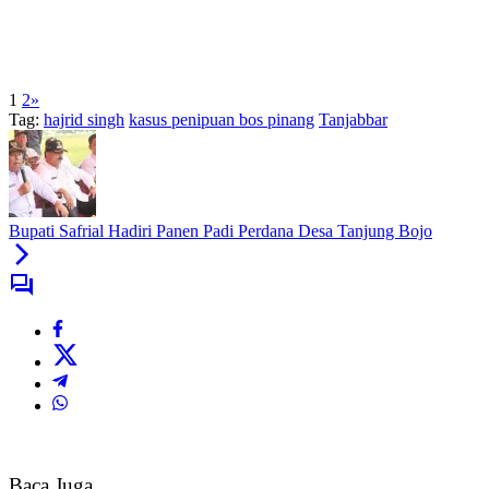
1
2
»
Tag:
hajrid singh
kasus penipuan bos pinang
Tanjabbar
Bupati Safrial Hadiri Panen Padi Perdana Desa Tanjung Bojo
Baca Juga