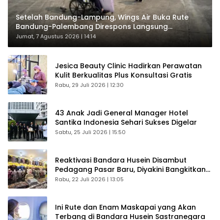
Setelah Bandung-Lampung, Wings Air Buka Rute
Bandung-Palembang Direspons Langsung
Penumpang
Jumat, 7 Agustus 2026 | 14:14
Jesica Beauty Clinic Hadirkan Perawatan
Kulit Berkualitas Plus Konsultasi Gratis
Rabu, 29 Juli 2026 | 12:30
43 Anak Jadi General Manager Hotel
Santika Indonesia Sehari Sukses Digelar
Sabtu, 25 Juli 2026 | 15:50
Reaktivasi Bandara Husein Disambut
Pedagang Pasar Baru, Diyakini Bangkitkan
Kembali Ekonomi Bandung
Rabu, 22 Juli 2026 | 13:05
Ini Rute dan Enam Maskapai yang Akan
Terbang di Bandara Husein Sastranegara