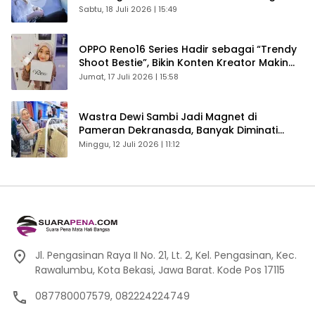
Sabtu, 18 Juli 2026 | 15:49
OPPO Reno16 Series Hadir sebagai “Trendy
Shoot Bestie”, Bikin Konten Kreator Makin
Betah
Jumat, 17 Juli 2026 | 15:58
Wastra Dewi Sambi Jadi Magnet di
Pameran Dekranasda, Banyak Diminati
Pengunjung
Minggu, 12 Juli 2026 | 11:12
Jl. Pengasinan Raya II No. 21, Lt. 2, Kel. Pengasinan, Kec.
Rawalumbu, Kota Bekasi, Jawa Barat. Kode Pos 17115
087780007579, 082224224749