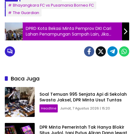
Bhayangkara FC vs Pusamania Borneo FC
The Guardian
DPRD Kota Bekasi Minta Pemprov DKI Cari
Lahan Penampungan Sampah Lain, Jika…
Baca Juga
Soal Temuan 995 Senjata Api di Sekolah
Swasta Jaksel, DPR Minta Usut Tuntas
Headline
Jumat, 7 Agustus 2026 | 15:20
DPR Minta Pemerintah Tak Hanya Blokir
Situs Judol, tapi Putus Aliran Dana lewat