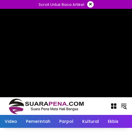
Langsung
×
Scroll Untuk Baca Artikel
ke
konten
Video
Pemerintah
Parpol
Kultural
Ekbis
O