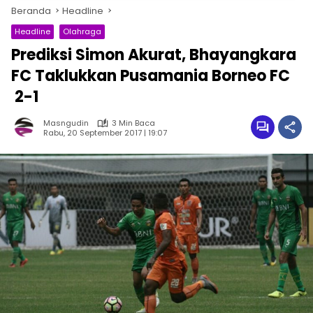
Beranda
Headline
Headline
Olahraga
Prediksi Simon Akurat, Bhayangkara
FC Taklukkan Pusamania Borneo FC
2-1
Masngudin
3 Min Baca
Rabu, 20 September 2017 | 19:07