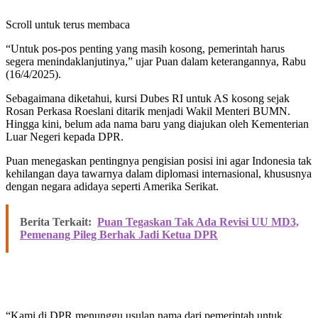
Scroll untuk terus membaca
“Untuk pos-pos penting yang masih kosong, pemerintah harus
segera menindaklanjutinya,” ujar Puan dalam keterangannya, Rabu
(16/4/2025).
Sebagaimana diketahui, kursi Dubes RI untuk AS kosong sejak
Rosan Perkasa Roeslani ditarik menjadi Wakil Menteri BUMN.
Hingga kini, belum ada nama baru yang diajukan oleh Kementerian
Luar Negeri kepada DPR.
Puan menegaskan pentingnya pengisian posisi ini agar Indonesia tak
kehilangan daya tawarnya dalam diplomasi internasional, khususnya
dengan negara adidaya seperti Amerika Serikat.
Berita Terkait:
Puan Tegaskan Tak Ada Revisi UU MD3,
Pemenang Pileg Berhak Jadi Ketua DPR
“Kami di DPR menunggu usulan nama dari pemerintah untuk