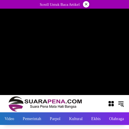
Langsung
×
Scroll Untuk Baca Artikel
ke
konten
Video
Pemerintah
Parpol
Kultural
Ekbis
Olahraga