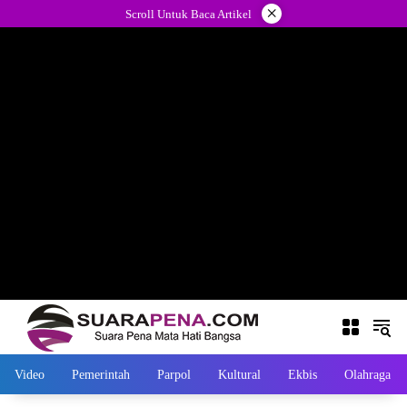
Langsung
×
Scroll Untuk Baca Artikel
ke
konten
Video
Pemerintah
Parpol
Kultural
Ekbis
Olahraga