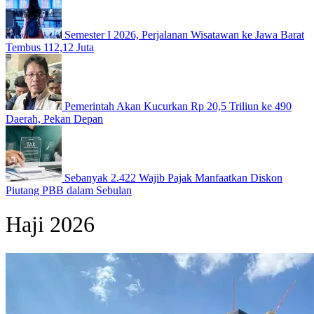
Semester I 2026, Perjalanan Wisatawan ke Jawa Barat
Tembus 112,12 Juta
Pemerintah Akan Kucurkan Rp 20,5 Triliun ke 490
Daerah, Pekan Depan
Sebanyak 2.422 Wajib Pajak Manfaatkan Diskon
Piutang PBB dalam Sebulan
Haji 2026