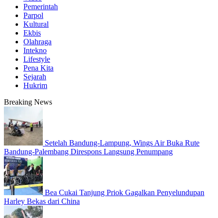
Pemerintah
Parpol
Kultural
Ekbis
Olahraga
Intekno
Lifestyle
Pena Kita
Sejarah
Hukrim
Breaking News
Setelah Bandung-Lampung, Wings Air Buka Rute
Bandung-Palembang Direspons Langsung Penumpang
Bea Cukai Tanjung Priok Gagalkan Penyelundupan
Harley Bekas dari China