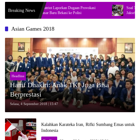
Bos Mitra Patriot Laporkan Dugaan Provokasi
Soal Temuan 995 Se
Breaking News
Penataan Pasar Baru Bekasi ke Polisi
Jaksel, DPR Minta 
Asian Games 2018
Headline
Hanif Dhakiri: Anak TKI Juga Bisa
Berprestasi
Selasa, 4 September 2018 | 15:47
Kalahkan Karateka Iran, Rifki Sumbang Emas untuk
Indonesia