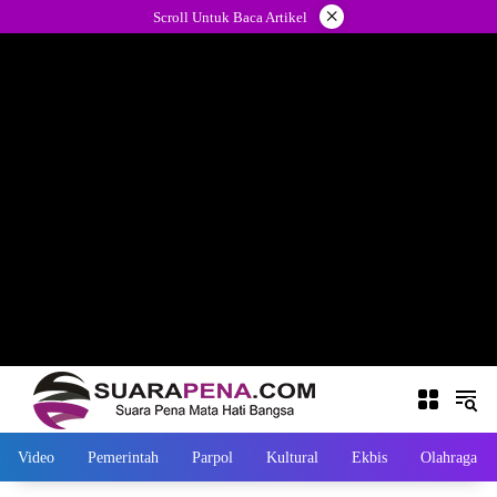
Langsung
×
Scroll Untuk Baca Artikel
ke
konten
Video
Pemerintah
Parpol
Kultural
Ekbis
Olahraga