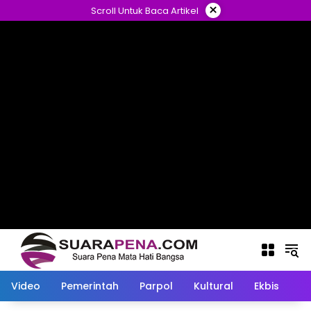
Langsung
×
Scroll Untuk Baca Artikel
ke
konten
Video
Pemerintah
Parpol
Kultural
Ekbis
O