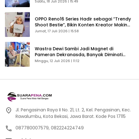
Sabtu, 18 Juli 2026 | 15:49
OPPO Reno16 Series Hadir sebagai “Trendy
Shoot Bestie”, Bikin Konten Kreator Makin
Betah
Jumat, 17 Juli 2026 | 15:58
Wastra Dewi Sambi Jadi Magnet di
Pameran Dekranasda, Banyak Diminati
Pengunjung
Minggu, 12 Juli 2026 | 11:12
Jl. Pengasinan Raya II No. 21, Lt. 2, Kel. Pengasinan, Kec.
Rawalumbu, Kota Bekasi, Jawa Barat. Kode Pos 17115
087780007579, 082224224749