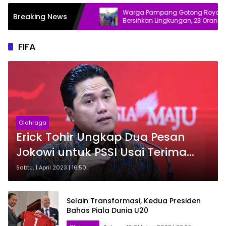
 JPO Lama Rasuna
Warga Pampang Gotong Royong
Breaking News
 Alasannya
Bersihkan Lingkungan, 23 Orang Turun
Tangan
FIFA
Olahraga
Erick Tohir Ungkap Dua Pesan
Jokowi untuk PSSI Usai Terima
Surat FIFA
Sabtu, 1 April 2023 | 16:50
Selain Transformasi, Kedua Presiden
Bahas Piala Dunia U20