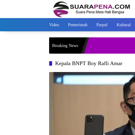
Langsung
ke
konten
Video
Pemerintah
Parpol
Kultural
Breaking News
Kepala BNPT Boy Rafli Amar