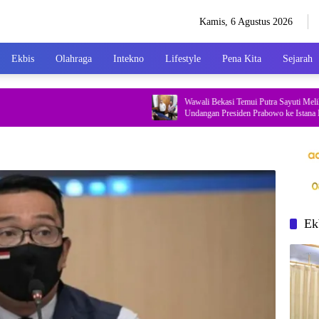
Kamis, 6 Agustus 2026
Ekbis
Olahraga
Intekno
Lifestyle
Pena Kita
Sejarah
Wawali Bekasi Temui Putra Sayuti Melik, Samp
Undangan Presiden Prabowo ke Istana Negara
Ek