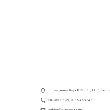
Jl. Pengasinan Raya II No. 21, Lt. 2, Kel.
087780007579, 082224224749
redaksi@suarapena.com