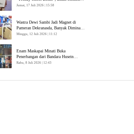
Kreator Makin Betah
Jumat, 17 Juli 2026 | 15:58
Wastra Dewi Sambi Jadi Magnet di
Pameran Dekranasda, Banyak Diminati
Pengunjung
Minggu, 12 Juli 2026 | 11:12
Enam Maskapai Minati Buka
Penerbangan dari Bandara Husein
Sastranegara
Rabu, 8 Juli 2026 | 12:43