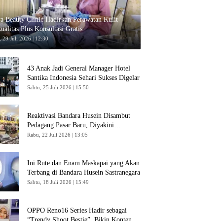
ca Beauty Clinic Hadirkan Perawatan Kulit
ualitas Plus Konsultasi Gratis
 29 Juli 2026 | 12:30
43 Anak Jadi General Manager Hotel
Santika Indonesia Sehari Sukses Digelar
Sabtu, 25 Juli 2026 | 15:50
Reaktivasi Bandara Husein Disambut
Pedagang Pasar Baru, Diyakini
Bangkitkan Kembali Ekonomi Bandung
Rabu, 22 Juli 2026 | 13:05
Ini Rute dan Enam Maskapai yang Akan
Terbang di Bandara Husein Sastranegara
Sabtu, 18 Juli 2026 | 15:49
OPPO Reno16 Series Hadir sebagai
“Trendy Shoot Bestie”, Bikin Konten