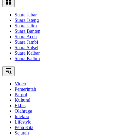
Suara Jabar
Suara Jateng
Suara Jatim
Suara Banten
Suara Aceh
Suara Jambi
Suara Sulsel
Suara Kalbar
Suara Kaltim
Video
Pemerintah
Parpol
Kultural
Ekbis
Olahraga
Intekno
Lifestyle
Pena Kita
Sejarah