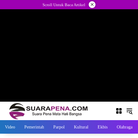
Langsung
×
Scroll Untuk Baca Artikel
ke
konten
Video
Pemerintah
Parpol
Kultural
Ekbis
Olahraga