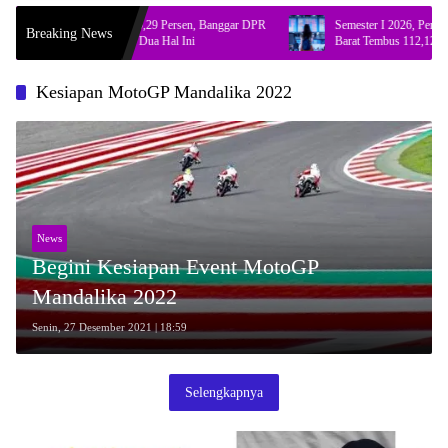
ki Ekonomi Tumbuh 5,29 Persen, Banggar DPR
Semester I 2026, Perjalanan 
Breaking News
atkan Pemerintah Soal Dua Hal Ini
Barat Tembus 112,12 Juta
Kesiapan MotoGP Mandalika 2022
News
Begini Kesiapan Event MotoGP
Mandalika 2022
Senin, 27 Desember 2021 | 18:59
Selengkapnya