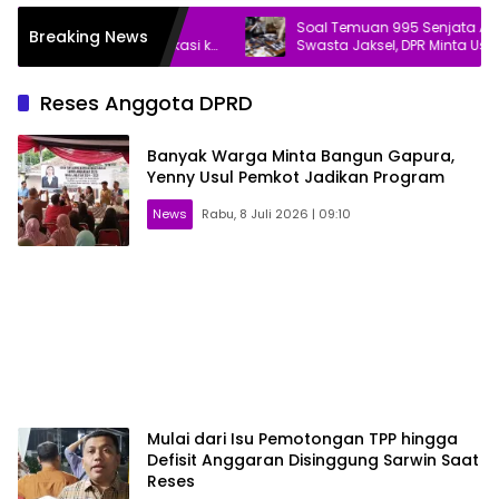
iot Laporkan Dugaan
Soal Temuan 995 Senjata Api di Se
Breaking News
taan Pasar Baru Bekasi ke
Swasta Jaksel, DPR Minta Usut Tunta
Reses Anggota DPRD
Banyak Warga Minta Bangun Gapura,
Yenny Usul Pemkot Jadikan Program
News
Rabu, 8 Juli 2026 | 09:10
Mulai dari Isu Pemotongan TPP hingga
Defisit Anggaran Disinggung Sarwin Saat
Reses