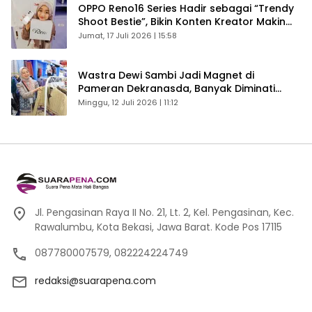
OPPO Reno16 Series Hadir sebagai “Trendy
Shoot Bestie”, Bikin Konten Kreator Makin
Betah
Jumat, 17 Juli 2026 | 15:58
Wastra Dewi Sambi Jadi Magnet di
Pameran Dekranasda, Banyak Diminati
Pengunjung
Minggu, 12 Juli 2026 | 11:12
Jl. Pengasinan Raya II No. 21, Lt. 2, Kel. Pengasinan, Kec.
Rawalumbu, Kota Bekasi, Jawa Barat. Kode Pos 17115
087780007579, 082224224749
redaksi@suarapena.com