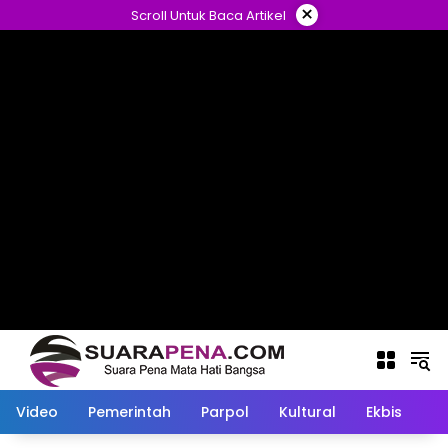
Langsung
×
Scroll Untuk Baca Artikel
ke
konten
Video
Pemerintah
Parpol
Kultural
Ekbis
O