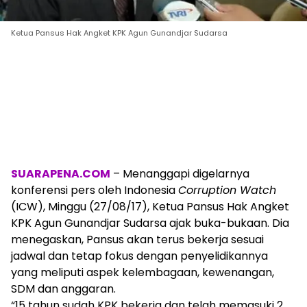
Ketua Pansus Hak Angket KPK Agun Gunandjar Sudarsa
SUARAPENA.COM
– Menanggapi digelarnya
konferensi pers oleh Indonesia
Corruption Watch
(ICW), Minggu (27/08/17), Ketua Pansus Hak Angket
KPK Agun Gunandjar Sudarsa ajak buka-bukaan. Dia
menegaskan, Pansus akan terus bekerja sesuai
jadwal dan tetap fokus dengan penyelidikannya
yang meliputi aspek kelembagaan, kewenangan,
SDM dan anggaran.
“15 tahun sudah KPK bekerja dan telah memasuki 2