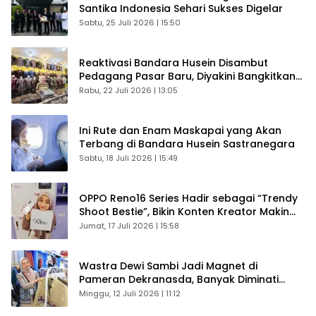
Santika Indonesia Sehari Sukses Digelar
Sabtu, 25 Juli 2026 | 15:50
Reaktivasi Bandara Husein Disambut
Pedagang Pasar Baru, Diyakini Bangkitkan
Kembali Ekonomi Bandung
Rabu, 22 Juli 2026 | 13:05
Ini Rute dan Enam Maskapai yang Akan
Terbang di Bandara Husein Sastranegara
Sabtu, 18 Juli 2026 | 15:49
OPPO Reno16 Series Hadir sebagai “Trendy
Shoot Bestie”, Bikin Konten Kreator Makin
Betah
Jumat, 17 Juli 2026 | 15:58
Wastra Dewi Sambi Jadi Magnet di
Pameran Dekranasda, Banyak Diminati
Pengunjung
Minggu, 12 Juli 2026 | 11:12