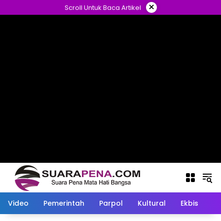
Langsung
×
Scroll Untuk Baca Artikel
ke
konten
Video
Pemerintah
Parpol
Kultural
Ekbis
O