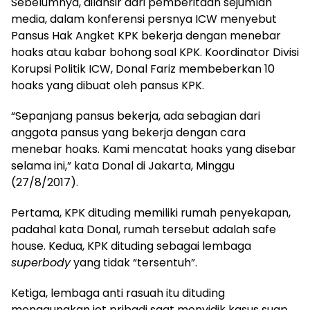
Sebelumnya, dilansir dari pemberitaan sejumlah
media, dalam konferensi persnya ICW menyebut
Pansus Hak Angket KPK bekerja dengan menebar
hoaks atau kabar bohong soal KPK. Koordinator Divisi
Korupsi Politik ICW, Donal Fariz membeberkan 10
hoaks yang dibuat oleh pansus KPK.
“Sepanjang pansus bekerja, ada sebagian dari
anggota pansus yang bekerja dengan cara
menebar hoaks. Kami mencatat hoaks yang disebar
selama ini,” kata Donal di Jakarta, Minggu
(27/8/2017).
Pertama, KPK dituding memiliki rumah penyekapan,
padahal kata Donal, rumah tersebut adalah safe
house. Kedua, KPK dituding sebagai lembaga
superbody
yang tidak “tersentuh”.
Ketiga, lembaga anti rasuah itu dituding
menggunakan jet pribadi saat menyidik kasus suap