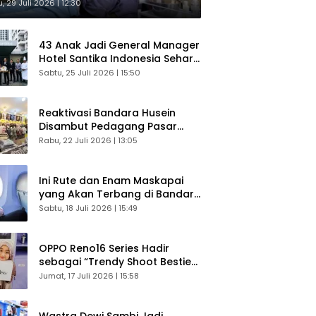
sultasi Gratis
, 29 Juli 2026 | 12:30
43 Anak Jadi General Manager
Hotel Santika Indonesia Sehari
Sukses Digelar
Sabtu, 25 Juli 2026 | 15:50
Reaktivasi Bandara Husein
Disambut Pedagang Pasar
Baru, Diyakini Bangkitkan
Rabu, 22 Juli 2026 | 13:05
Kembali Ekonomi Bandung
Ini Rute dan Enam Maskapai
yang Akan Terbang di Bandara
Husein Sastranegara
Sabtu, 18 Juli 2026 | 15:49
OPPO Reno16 Series Hadir
sebagai “Trendy Shoot Bestie”,
Bikin Konten Kreator Makin
Jumat, 17 Juli 2026 | 15:58
Betah
Wastra Dewi Sambi Jadi