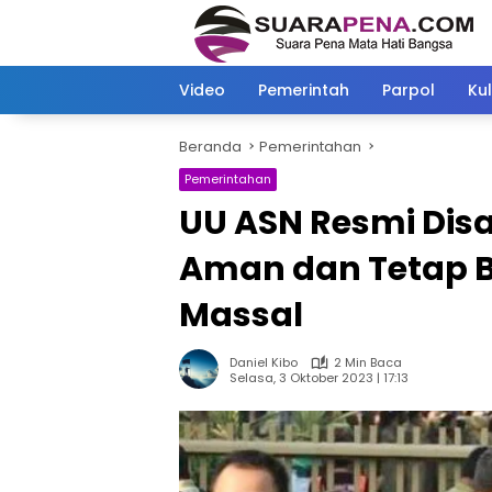
Langsung
ke
konten
Video
Pemerintah
Parpol
Kul
Beranda
Pemerintahan
Pemerintahan
UU ASN Resmi Dis
Aman dan Tetap B
Massal
Daniel Kibo
2 Min Baca
Selasa, 3 Oktober 2023 | 17:13