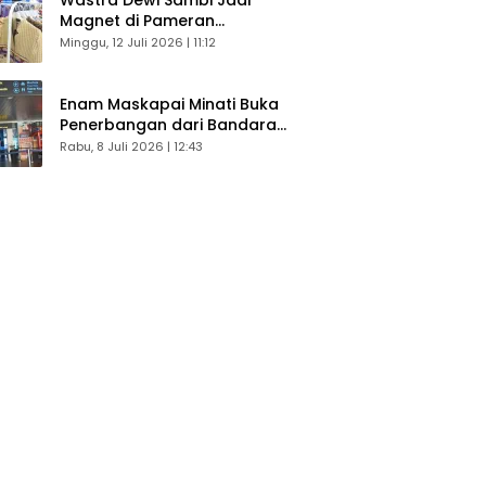
Magnet di Pameran
Dekranasda, Banyak Diminati
Minggu, 12 Juli 2026 | 11:12
Pengunjung
Enam Maskapai Minati Buka
Penerbangan dari Bandara
Husein Sastranegara
Rabu, 8 Juli 2026 | 12:43