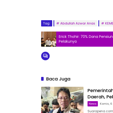
Tag:
Abdullah Azwar Anas
KEM
Erick Thohir: 70% Dana Pensiu
Pelakunya
Baca Juga
Pemerintah
Daerah, P
News
Kamis, 6 
Suarapena.com,