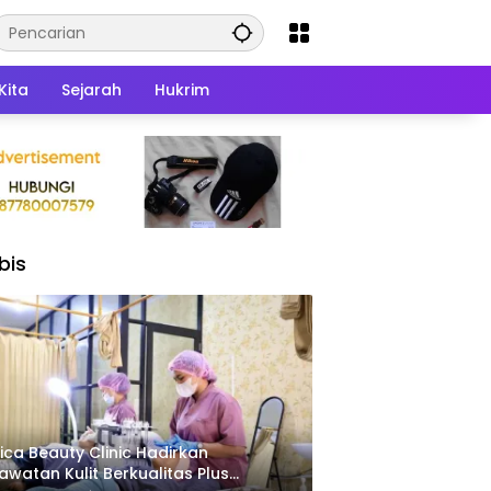
Kita
Sejarah
Hukrim
bis
ica Beauty Clinic Hadirkan
awatan Kulit Berkualitas Plus