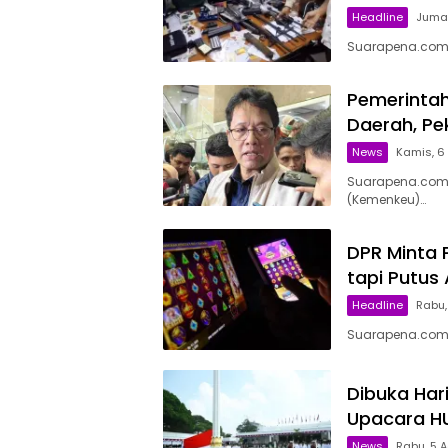
Headline
Jumat
Suarapena.com, 
Pemerintah
Daerah, P
News
Kamis, 6 
Suarapena.com,
(Kemenkeu)…
DPR Minta P
tapi Putus 
Headline
Rabu,
Suarapena.com, 
Dibuka Hari
Upacara HUT
News
Rabu, 5 A