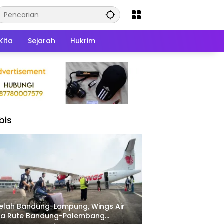
Kita
Sejarah
Hukrim
bis
elah Bandung-Lampung, Wings Air
ka Rute Bandung-Palembang