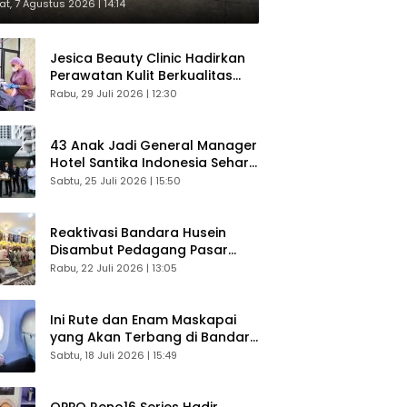
respons Langsung Penumpang
t, 7 Agustus 2026 | 14:14
Jesica Beauty Clinic Hadirkan
Perawatan Kulit Berkualitas
Plus Konsultasi Gratis
Rabu, 29 Juli 2026 | 12:30
43 Anak Jadi General Manager
Hotel Santika Indonesia Sehari
Sukses Digelar
Sabtu, 25 Juli 2026 | 15:50
Reaktivasi Bandara Husein
Disambut Pedagang Pasar
Baru, Diyakini Bangkitkan
Rabu, 22 Juli 2026 | 13:05
Kembali Ekonomi Bandung
Ini Rute dan Enam Maskapai
yang Akan Terbang di Bandara
Husein Sastranegara
Sabtu, 18 Juli 2026 | 15:49
OPPO Reno16 Series Hadir