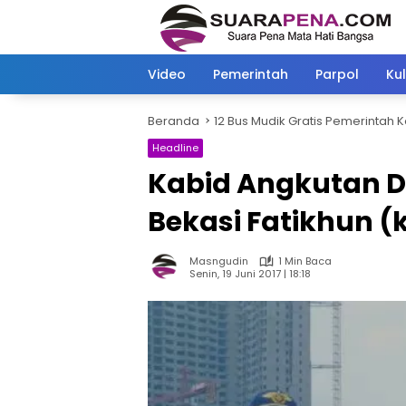
Langsung
ke
konten
Video
Pemerintah
Parpol
Kul
Beranda
12 Bus Mudik Gratis Pemerintah K
Headline
Kabid Angkutan D
Bekasi Fatikhun (k
Masngudin
1 Min Baca
Senin, 19 Juni 2017 | 18:18