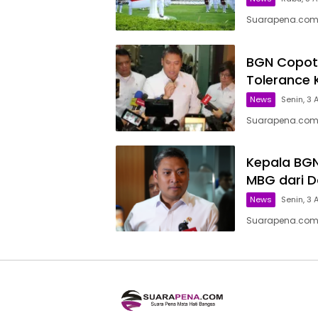
Suarapena.com,
BGN Copot 
Tolerance 
News
Senin, 3 
Suarapena.com,
Kepala BG
MBG dari D
News
Senin, 3 
Suarapena.com,