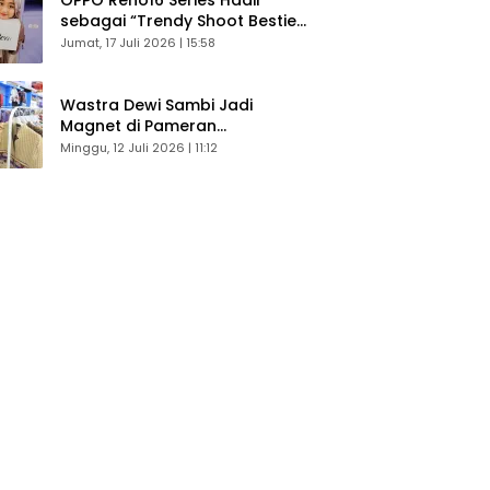
sebagai “Trendy Shoot Bestie”,
Bikin Konten Kreator Makin
Jumat, 17 Juli 2026 | 15:58
Betah
Wastra Dewi Sambi Jadi
Magnet di Pameran
Dekranasda, Banyak Diminati
Minggu, 12 Juli 2026 | 11:12
Pengunjung