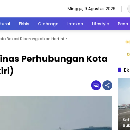
Minggu, 9 Agustus 2026
tural
Ekbis
Olahraga
Intekno
Lifestyle
Pena 
ota Bekasi Diberangkatkan Hari Ini
inas Perhubungan Kota
iri)
Ek
Set
Bu