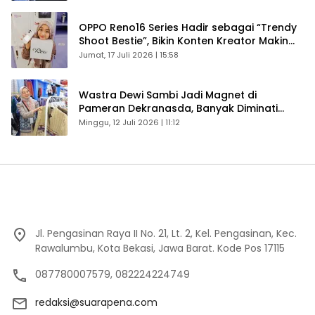
OPPO Reno16 Series Hadir sebagai “Trendy
Shoot Bestie”, Bikin Konten Kreator Makin
Betah
Jumat, 17 Juli 2026 | 15:58
Wastra Dewi Sambi Jadi Magnet di
Pameran Dekranasda, Banyak Diminati
Pengunjung
Minggu, 12 Juli 2026 | 11:12
Jl. Pengasinan Raya II No. 21, Lt. 2, Kel. Pengasinan, Kec.
Rawalumbu, Kota Bekasi, Jawa Barat. Kode Pos 17115
087780007579, 082224224749
redaksi@suarapena.com