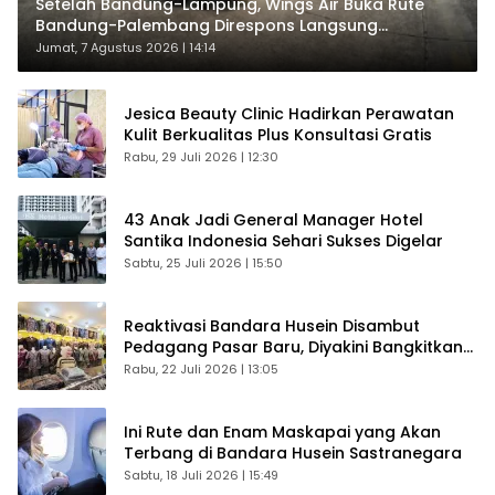
Setelah Bandung-Lampung, Wings Air Buka Rute
Bandung-Palembang Direspons Langsung
Penumpang
Jumat, 7 Agustus 2026 | 14:14
Jesica Beauty Clinic Hadirkan Perawatan
Kulit Berkualitas Plus Konsultasi Gratis
Rabu, 29 Juli 2026 | 12:30
43 Anak Jadi General Manager Hotel
Santika Indonesia Sehari Sukses Digelar
Sabtu, 25 Juli 2026 | 15:50
Reaktivasi Bandara Husein Disambut
Pedagang Pasar Baru, Diyakini Bangkitkan
Kembali Ekonomi Bandung
Rabu, 22 Juli 2026 | 13:05
Ini Rute dan Enam Maskapai yang Akan
Terbang di Bandara Husein Sastranegara
Sabtu, 18 Juli 2026 | 15:49