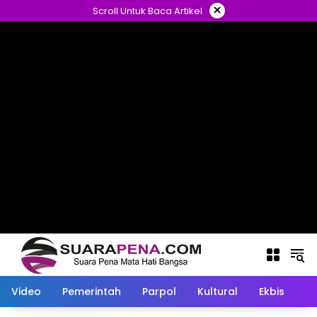
Langsung
×
Scroll Untuk Baca Artikel
ke
konten
Video
Pemerintah
Parpol
Kultural
Ekbis
O