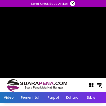
Langsung
×
Scroll Untuk Baca Artikel
ke
konten
Video
Pemerintah
Parpol
Kultural
Ekbis
O