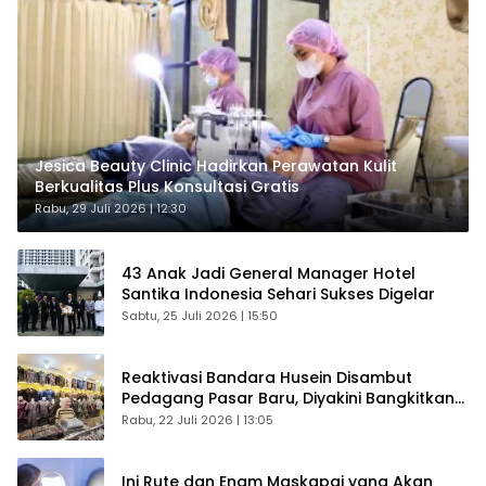
Jesica Beauty Clinic Hadirkan Perawatan Kulit
Berkualitas Plus Konsultasi Gratis
Rabu, 29 Juli 2026 | 12:30
43 Anak Jadi General Manager Hotel
Santika Indonesia Sehari Sukses Digelar
Sabtu, 25 Juli 2026 | 15:50
Reaktivasi Bandara Husein Disambut
Pedagang Pasar Baru, Diyakini Bangkitkan
Kembali Ekonomi Bandung
Rabu, 22 Juli 2026 | 13:05
Ini Rute dan Enam Maskapai yang Akan