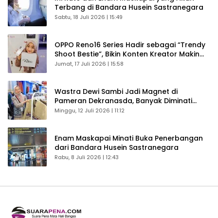
Terbang di Bandara Husein Sastranegara
Sabtu, 18 Juli 2026 | 15:49
OPPO Reno16 Series Hadir sebagai “Trendy
Shoot Bestie”, Bikin Konten Kreator Makin
Betah
Jumat, 17 Juli 2026 | 15:58
Wastra Dewi Sambi Jadi Magnet di
Pameran Dekranasda, Banyak Diminati
Pengunjung
Minggu, 12 Juli 2026 | 11:12
Enam Maskapai Minati Buka Penerbangan
dari Bandara Husein Sastranegara
Rabu, 8 Juli 2026 | 12:43