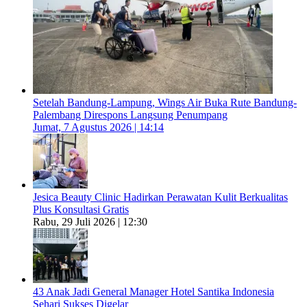
Setelah Bandung-Lampung, Wings Air Buka Rute Bandung-
Palembang Direspons Langsung Penumpang
Jumat, 7 Agustus 2026 | 14:14
Jesica Beauty Clinic Hadirkan Perawatan Kulit Berkualitas
Plus Konsultasi Gratis
Rabu, 29 Juli 2026 | 12:30
43 Anak Jadi General Manager Hotel Santika Indonesia
Sehari Sukses Digelar