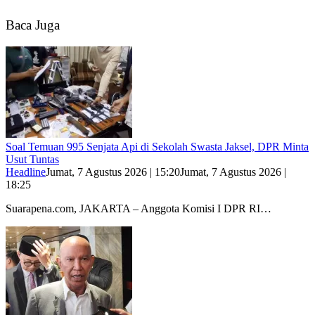
Baca Juga
Soal Temuan 995 Senjata Api di Sekolah Swasta Jaksel, DPR Minta
Usut Tuntas
Headline
Jumat, 7 Agustus 2026 | 15:20
Jumat, 7 Agustus 2026 |
18:25
Suarapena.com, JAKARTA – Anggota Komisi I DPR RI…