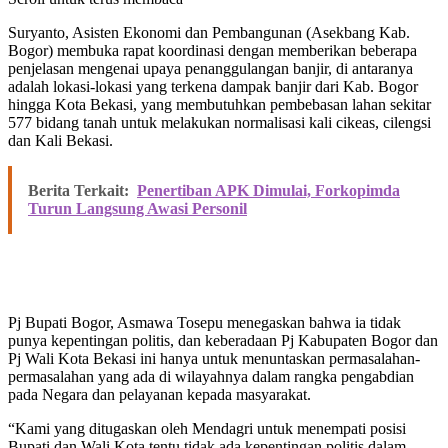
Suryanto, Asisten Ekonomi dan Pembangunan (Asekbang Kab.
Bogor) membuka rapat koordinasi dengan memberikan beberapa
penjelasan mengenai upaya penanggulangan banjir, di antaranya
adalah lokasi-lokasi yang terkena dampak banjir dari Kab. Bogor
hingga Kota Bekasi, yang membutuhkan pembebasan lahan sekitar
577 bidang tanah untuk melakukan normalisasi kali cikeas, cilengsi
dan Kali Bekasi.
Berita Terkait:
Penertiban APK Dimulai, Forkopimda
Turun Langsung Awasi Personil
Pj Bupati Bogor, Asmawa Tosepu menegaskan bahwa ia tidak
punya kepentingan politis, dan keberadaan Pj Kabupaten Bogor dan
Pj Wali Kota Bekasi ini hanya untuk menuntaskan permasalahan-
permasalahan yang ada di wilayahnya dalam rangka pengabdian
pada Negara dan pelayanan kepada masyarakat.
“Kami yang ditugaskan oleh Mendagri untuk menempati posisi
Bupati dan Wali Kota tentu tidak ada kepentingan politis dalam