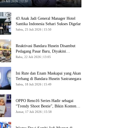
 29 Juli 2026 | 12:30
43 Anak Jadi General Manager Hotel
Santika Indonesia Sehari Sukses Digelar
Sabtu, 25 Juli 2026 | 15:50
Reaktivasi Bandara Husein Disambut
Pedagang Pasar Baru, Diyakini
Bangkitkan Kembali Ekonomi Bandung
Rabu, 22 Juli 2026 | 13:05
Ini Rute dan Enam Maskapai yang Akan
Terbang di Bandara Husein Sastranegara
Sabtu, 18 Juli 2026 | 15:49
OPPO Reno16 Series Hadir sebagai
“Trendy Shoot Bestie”, Bikin Konten
Kreator Makin Betah
Jumat, 17 Juli 2026 | 15:58