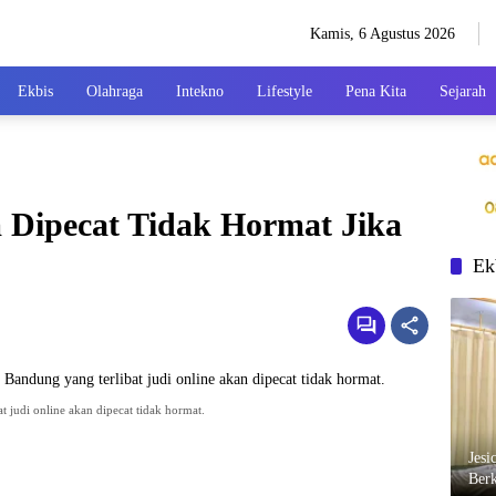
Kamis, 6 Agustus 2026
Ekbis
Olahraga
Intekno
Lifestyle
Pena Kita
Sejarah
 Dipecat Tidak Hormat Jika
Ek
 judi online akan dipecat tidak hormat.
Jesi
Berk