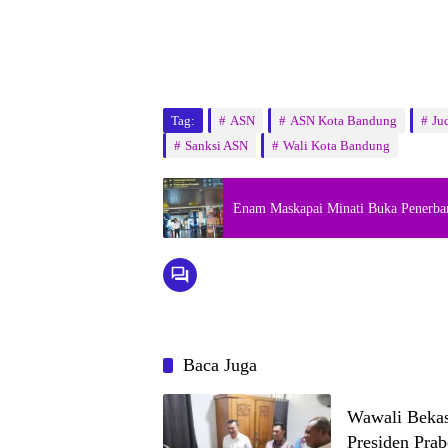
Tag:
ASN
ASN Kota Bandung
Ju
Sanksi ASN
Wali Kota Bandung
Enam Maskapai Minati Buka Penerban
Baca Juga
Wawali Bekas
Presiden Pra