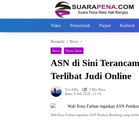
Langsung
ke
konten
Video
Pemerintah
Parpol
Kultural
Beranda
News
News
Suara Jabar
ASN di Sini Terancam
Terlibat Judi Online
Vivi Alfia
3 Min Baca
Rabu, 8 Juli 2026 | 12:14
Wali Kota Farhan tegaskan ASN Pemkot Bandung yang terlibat