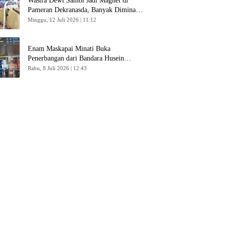
Wastra Dewi Sambi Jadi Magnet di
Pameran Dekranasda, Banyak Diminati
Pengunjung
Minggu, 12 Juli 2026 | 11:12
Enam Maskapai Minati Buka
Penerbangan dari Bandara Husein
Sastranegara
Rabu, 8 Juli 2026 | 12:43