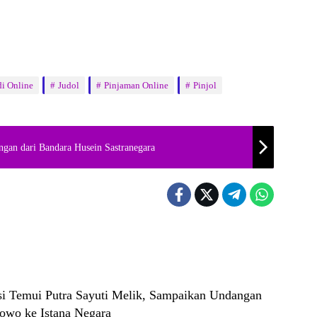
di Online
Judol
Pinjaman Online
Pinjol
gan dari Bandara Husein Sastranegara
i Temui Putra Sayuti Melik, Sampaikan Undangan
bowo ke Istana Negara