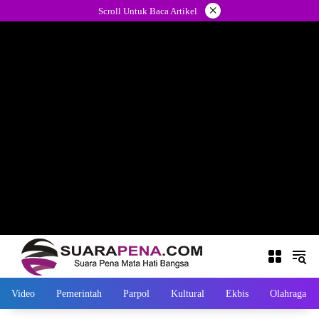
Langsung
×
Scroll Untuk Baca Artikel
ke
konten
Video
Pemerintah
Parpol
Kultural
Ekbis
Olahraga