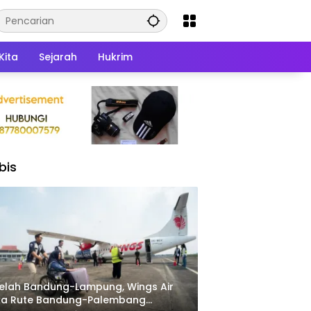
Kita
Sejarah
Hukrim
bis
elah Bandung-Lampung, Wings Air
ka Rute Bandung-Palembang