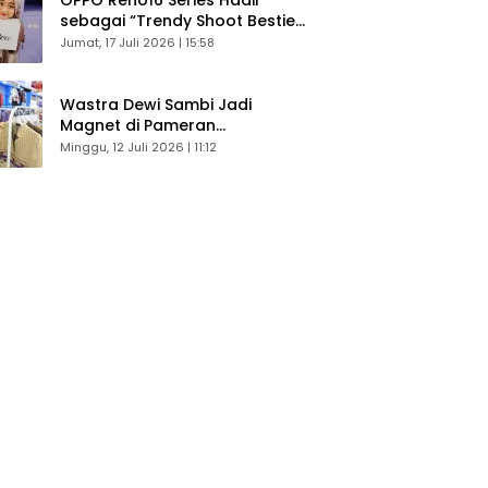
sebagai “Trendy Shoot Bestie”,
Bikin Konten Kreator Makin
Jumat, 17 Juli 2026 | 15:58
Betah
Wastra Dewi Sambi Jadi
Magnet di Pameran
Dekranasda, Banyak Diminati
Minggu, 12 Juli 2026 | 11:12
Pengunjung