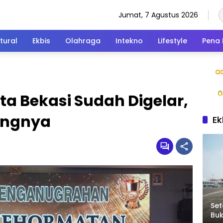
Jumat, 7 Agustus 2026
tural
Ekbis
Olahraga
Intekno
Lifestyle
Pena 
a Bekasi Sudah Digelar,
angnya
Ek
Set
Bu