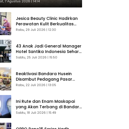
respons Langsung Penumpang
t, 7 Agustus 2026 | 14:14
Jesica Beauty Clinic Hadirkan
Perawatan Kulit Berkualitas
Plus Konsultasi Gratis
Rabu, 29 Juli 2026 | 12:30
43 Anak Jadi General Manager
Hotel Santika Indonesia Sehari
Sukses Digelar
Sabtu, 25 Juli 2026 | 15:50
Reaktivasi Bandara Husein
Disambut Pedagang Pasar
Baru, Diyakini Bangkitkan
Rabu, 22 Juli 2026 | 13:05
Kembali Ekonomi Bandung
Ini Rute dan Enam Maskapai
yang Akan Terbang di Bandara
Husein Sastranegara
Sabtu, 18 Juli 2026 | 15:49
OPPO Reno16 Series Hadir