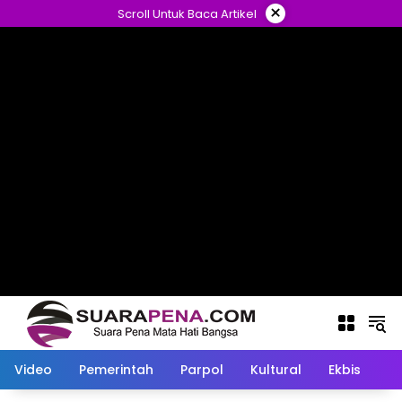
Langsung
×
Scroll Untuk Baca Artikel
ke
konten
Video
Pemerintah
Parpol
Kultural
Ekbis
O