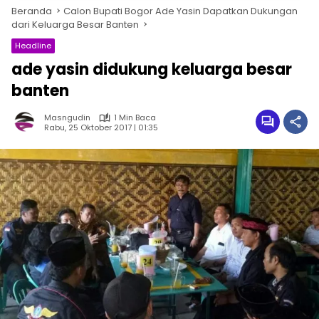
Beranda
Calon Bupati Bogor Ade Yasin Dapatkan Dukungan
dari Keluarga Besar Banten
Headline
ade yasin didukung keluarga besar
banten
Masngudin
1 Min Baca
Rabu, 25 Oktober 2017 | 01:35