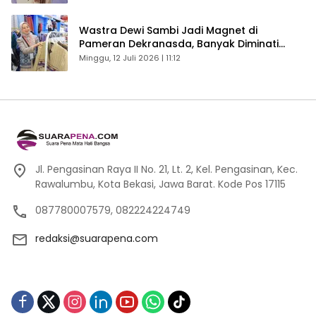
Wastra Dewi Sambi Jadi Magnet di
Pameran Dekranasda, Banyak Diminati
Pengunjung
Minggu, 12 Juli 2026 | 11:12
Jl. Pengasinan Raya II No. 21, Lt. 2, Kel. Pengasinan, Kec.
Rawalumbu, Kota Bekasi, Jawa Barat. Kode Pos 17115
087780007579, 082224224749
redaksi@suarapena.com