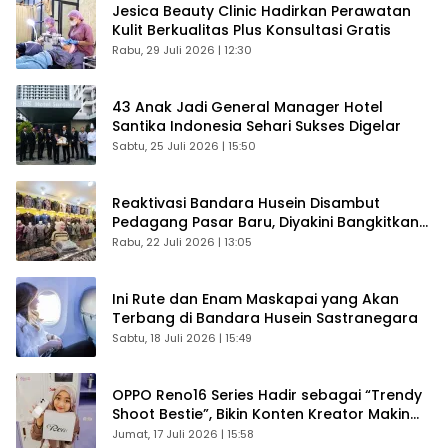
Jesica Beauty Clinic Hadirkan Perawatan
Kulit Berkualitas Plus Konsultasi Gratis
Rabu, 29 Juli 2026 | 12:30
43 Anak Jadi General Manager Hotel
Santika Indonesia Sehari Sukses Digelar
Sabtu, 25 Juli 2026 | 15:50
Reaktivasi Bandara Husein Disambut
Pedagang Pasar Baru, Diyakini Bangkitkan
Kembali Ekonomi Bandung
Rabu, 22 Juli 2026 | 13:05
Ini Rute dan Enam Maskapai yang Akan
Terbang di Bandara Husein Sastranegara
Sabtu, 18 Juli 2026 | 15:49
OPPO Reno16 Series Hadir sebagai “Trendy
Shoot Bestie”, Bikin Konten Kreator Makin
Betah
Jumat, 17 Juli 2026 | 15:58