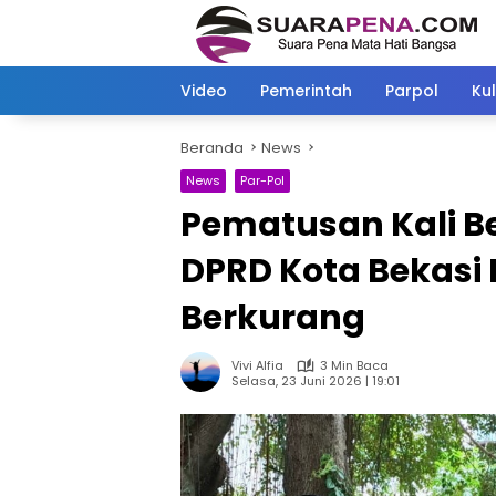
Langsung
ke
konten
Video
Pemerintah
Parpol
Kul
Beranda
News
News
Par-Pol
Pematusan Kali Be
DPRD Kota Bekasi H
Berkurang
Vivi Alfia
3 Min Baca
Selasa, 23 Juni 2026 | 19:01