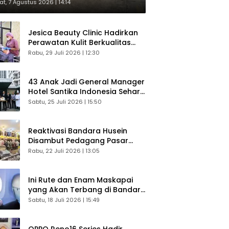
respons Langsung Penumpang
t, 7 Agustus 2026 | 14:14
Jesica Beauty Clinic Hadirkan
Perawatan Kulit Berkualitas
Plus Konsultasi Gratis
Rabu, 29 Juli 2026 | 12:30
43 Anak Jadi General Manager
Hotel Santika Indonesia Sehari
Sukses Digelar
Sabtu, 25 Juli 2026 | 15:50
Reaktivasi Bandara Husein
Disambut Pedagang Pasar
Baru, Diyakini Bangkitkan
Rabu, 22 Juli 2026 | 13:05
Kembali Ekonomi Bandung
Ini Rute dan Enam Maskapai
yang Akan Terbang di Bandara
Husein Sastranegara
Sabtu, 18 Juli 2026 | 15:49
OPPO Reno16 Series Hadir