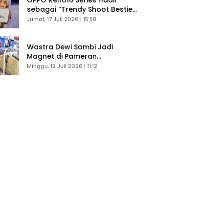
sebagai “Trendy Shoot Bestie”,
Bikin Konten Kreator Makin
Jumat, 17 Juli 2026 | 15:58
Betah
Wastra Dewi Sambi Jadi
Magnet di Pameran
Dekranasda, Banyak Diminati
Minggu, 12 Juli 2026 | 11:12
Pengunjung