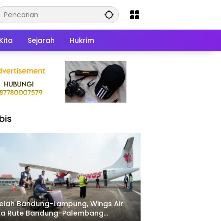
Kita
Sejarah
Hukrim
bis
elah Bandung-Lampung, Wings Air
ka Rute Bandung-Palembang