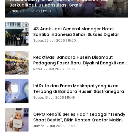
Berkualitas Plus Konsultasi Gratis
Rabu, 29 Juli 2026 | 12:30
43 Anak Jadi General Manager Hotel
Santika Indonesia Sehari Sukses Digelar
Sabtu, 25 Juli 2026 | 15:50
Reaktivasi Bandara Husein Disambut
Pedagang Pasar Baru, Diyakini Bangkitkan
Kembali Ekonomi Bandung
Rabu, 22 Juli 2026 | 13:05
Ini Rute dan Enam Maskapai yang Akan
Terbang di Bandara Husein Sastranegara
Sabtu, 18 Juli 2026 | 15:49
OPPO Reno16 Series Hadir sebagai “Trendy
Shoot Bestie”, Bikin Konten Kreator Makin
Betah
Jumat, 17 Juli 2026 | 15:58