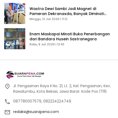
Wastra Dewi Sambi Jadi Magnet di
Pameran Dekranasda, Banyak Diminati
Pengunjung
Minggu, 12 Juli 2026 | 11:12
Enam Maskapai Minati Buka Penerbangan
dari Bandara Husein Sastranegara
Rabu, 8 Juli 2026 | 12:43
Jl. Pengasinan Raya II No. 21, Lt. 2, Kel. Pengasinan, Kec.
Rawalumbu, Kota Bekasi, Jawa Barat. Kode Pos 17115
087780007579, 082224224749
redaksi@suarapena.com