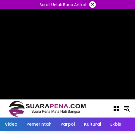
Langsung
×
Scroll Untuk Baca Artikel
ke
konten
Video
Pemerintah
Parpol
Kultural
Ekbis
O