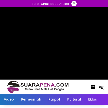
Langsung
×
Scroll Untuk Baca Artikel
ke
konten
Video
Pemerintah
Parpol
Kultural
Ekbis
O