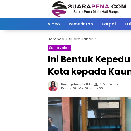
Langsung
ke
konten
Video
Pemerintah
Parpol
Kul
Beranda
Suara Jabar
Suara Jabar
Ini Bentuk Kepedu
Kota kepada Kaum
RenggotempleTM
2 Min Baca
Kamis, 20 Mei 2021 | 19:22