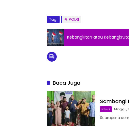
Tag:
POLRI
Kebangkitan atau Kebangkruta
Baca Juga
Sambangi D
News
Minggu, 9
Suarapena.com,