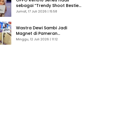
sebagai “Trendy Shoot Bestie”,
Bikin Konten Kreator Makin
Jumat, 17 Juli 2026 | 15:58
Betah
Wastra Dewi Sambi Jadi
Magnet di Pameran
Dekranasda, Banyak Diminati
Minggu, 12 Juli 2026 | 11:12
Pengunjung