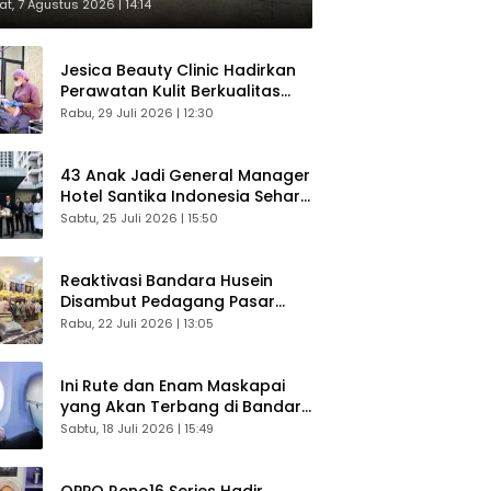
respons Langsung Penumpang
t, 7 Agustus 2026 | 14:14
Jesica Beauty Clinic Hadirkan
Perawatan Kulit Berkualitas
Plus Konsultasi Gratis
Rabu, 29 Juli 2026 | 12:30
43 Anak Jadi General Manager
Hotel Santika Indonesia Sehari
Sukses Digelar
Sabtu, 25 Juli 2026 | 15:50
Reaktivasi Bandara Husein
Disambut Pedagang Pasar
Baru, Diyakini Bangkitkan
Rabu, 22 Juli 2026 | 13:05
Kembali Ekonomi Bandung
Ini Rute dan Enam Maskapai
yang Akan Terbang di Bandara
Husein Sastranegara
Sabtu, 18 Juli 2026 | 15:49
OPPO Reno16 Series Hadir