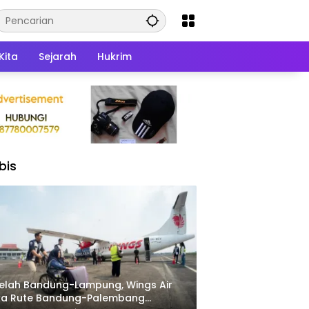
Kita
Sejarah
Hukrim
bis
elah Bandung-Lampung, Wings Air
ka Rute Bandung-Palembang