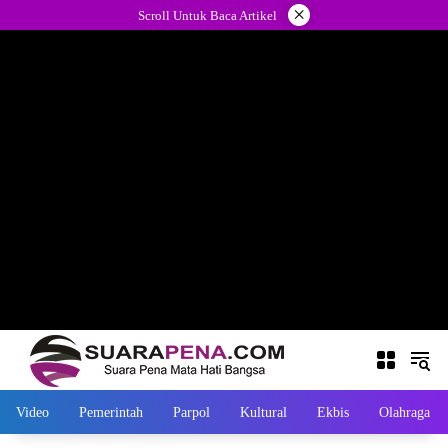
Langsung
×
Scroll Untuk Baca Artikel
ke
konten
Video
Pemerintah
Parpol
Kultural
Ekbis
Olahraga