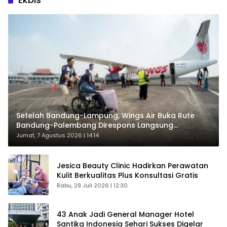
Setelah Bandung-Lampung, Wings Air Buka Rute
Bandung-Palembang Direspons Langsung
Penumpang
Jumat, 7 Agustus 2026 | 14:14
Jesica Beauty Clinic Hadirkan Perawatan
Kulit Berkualitas Plus Konsultasi Gratis
Rabu, 29 Juli 2026 | 12:30
43 Anak Jadi General Manager Hotel
Santika Indonesia Sehari Sukses Digelar