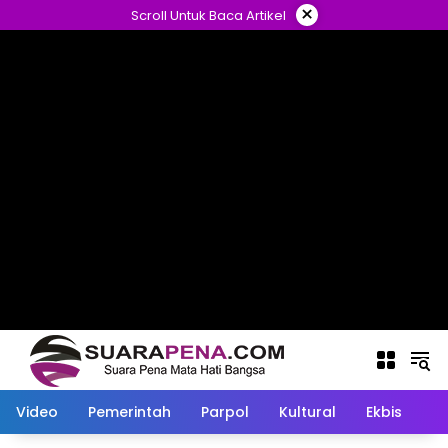
Langsung
×
Scroll Untuk Baca Artikel
ke
konten
Video
Pemerintah
Parpol
Kultural
Ekbis
O