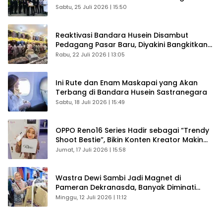
Sabtu, 25 Juli 2026 | 15:50
Reaktivasi Bandara Husein Disambut
Pedagang Pasar Baru, Diyakini Bangkitkan
Kembali Ekonomi Bandung
Rabu, 22 Juli 2026 | 13:05
Ini Rute dan Enam Maskapai yang Akan
Terbang di Bandara Husein Sastranegara
Sabtu, 18 Juli 2026 | 15:49
OPPO Reno16 Series Hadir sebagai “Trendy
Shoot Bestie”, Bikin Konten Kreator Makin
Betah
Jumat, 17 Juli 2026 | 15:58
Wastra Dewi Sambi Jadi Magnet di
Pameran Dekranasda, Banyak Diminati
Pengunjung
Minggu, 12 Juli 2026 | 11:12