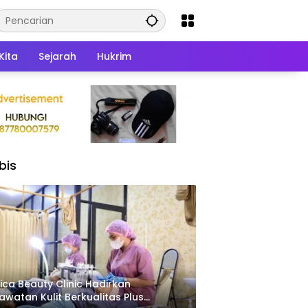
Kita
Sejarah
Hukrim
bis
ica Beauty Clinic Hadirkan
awatan Kulit Berkualitas Plus