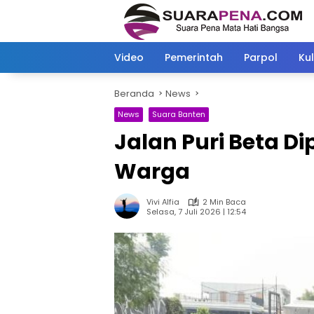
Langsung
ke
konten
Video
Pemerintah
Parpol
Kul
Beranda
News
News
Suara Banten
Jalan Puri Beta Di
Warga
Vivi Alfia
2 Min Baca
Selasa, 7 Juli 2026 | 12:54