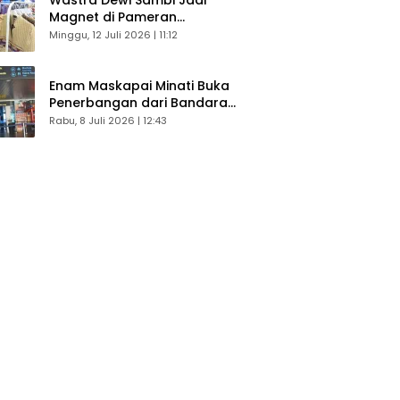
Magnet di Pameran
Dekranasda, Banyak Diminati
Minggu, 12 Juli 2026 | 11:12
Pengunjung
Enam Maskapai Minati Buka
Penerbangan dari Bandara
Husein Sastranegara
Rabu, 8 Juli 2026 | 12:43