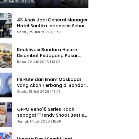
sultasi Gratis
, 29 Juli 2026 | 12:30
43 Anak Jadi General Manager
Hotel Santika Indonesia Sehari
Sukses Digelar
Sabtu, 25 Juli 2026 | 15:50
Reaktivasi Bandara Husein
Disambut Pedagang Pasar
Baru, Diyakini Bangkitkan
Rabu, 22 Juli 2026 | 13:05
Kembali Ekonomi Bandung
Ini Rute dan Enam Maskapai
yang Akan Terbang di Bandara
Husein Sastranegara
Sabtu, 18 Juli 2026 | 15:49
OPPO Reno16 Series Hadir
sebagai “Trendy Shoot Bestie”,
Bikin Konten Kreator Makin
Jumat, 17 Juli 2026 | 15:58
Betah
Wastra Dewi Sambi Jadi