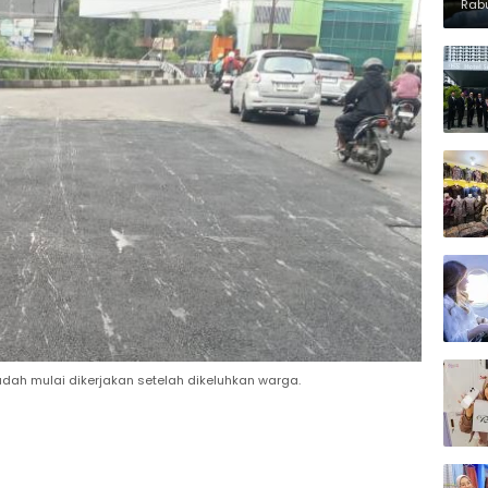
Kon
Rabu
udah mulai dikerjakan setelah dikeluhkan warga.