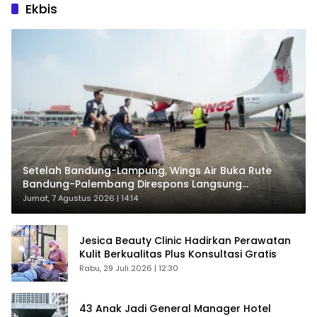
Ekbis
Setelah Bandung-Lampung, Wings Air Buka Rute
Bandung-Palembang Direspons Langsung
Penumpang
Jumat, 7 Agustus 2026 | 14:14
Jesica Beauty Clinic Hadirkan Perawatan
Kulit Berkualitas Plus Konsultasi Gratis
Rabu, 29 Juli 2026 | 12:30
43 Anak Jadi General Manager Hotel