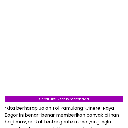
Berita Terkait:
Presiden Jokowi Lepas
Scroll untuk terus membaca
Kontingen Indonesia ke SEA Games Vietnam
“Kita berharap Jalan Tol Pamulang-Cinere-Raya
Bogor ini benar-benar memberikan banyak pilihan
bagi masyarakat tentang rute mana yang ingin