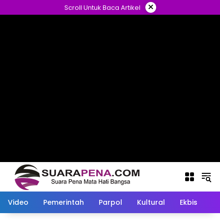
Langsung
×
Scroll Untuk Baca Artikel
ke
konten
Video
Pemerintah
Parpol
Kultural
Ekbis
O