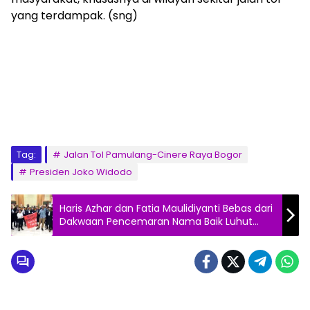
yang terdampak. (sng)
Tag:
Jalan Tol Pamulang-Cinere Raya Bogor
Presiden Joko Widodo
Haris Azhar dan Fatia Maulidiyanti Bebas dari
Dakwaan Pencemaran Nama Baik Luhut
Binsar Pandjaitan