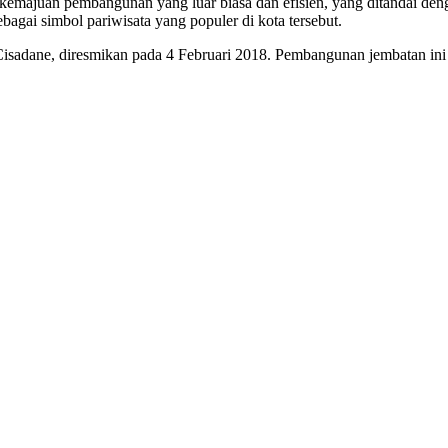
kemajuan pembangunan yang luar biasa dan efisien, yang ditandai de
bagai simbol pariwisata yang populer di kota tersebut.
isadane, diresmikan pada 4 Februari 2018. Pembangunan jembatan ini m