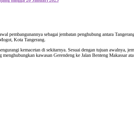
jang hingga 20 Januari 2025
 awal pembangunannya sebagai jembatan penghubung antara Tangerang 
 Mogot, Kota Tangerang.
urangi kemacetan di sekitarnya. Sesuai dengan tujuan awalnya, jemba
ang menghubungkan kawasan Gerendeng ke Jalan Benteng Makassar atau