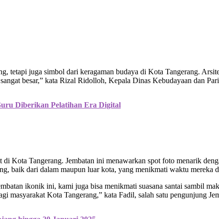
tetapi juga simbol dari keragaman budaya di Kota Tangerang. Arsite
ng sangat besar,” kata Rizal Ridolloh, Kepala Dinas Kebudayaan dan Pa
uru Diberikan Pelatihan Era Digital
it di Kota Tangerang. Jembatan ini menawarkan spot foto menarik deng
ung, baik dari dalam maupun luar kota, yang menikmati waktu mereka 
jembatan ikonik ini, kami juga bisa menikmati suasana santai sambil m
gi masyarakat Kota Tangerang,” kata Fadil, salah satu pengunjung J