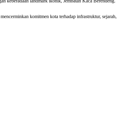
ngan keberadaan landmark ikonik, Jembatan Kaca Berendeng.
encerminkan komitmen kota terhadap infrastruktur, sejarah,