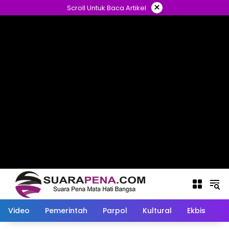
Langsung
×
Scroll Untuk Baca Artikel
ke
konten
Video
Pemerintah
Parpol
Kultural
Ekbis
O