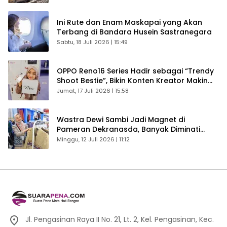
Ini Rute dan Enam Maskapai yang Akan
Terbang di Bandara Husein Sastranegara
Sabtu, 18 Juli 2026 | 15:49
OPPO Reno16 Series Hadir sebagai “Trendy
Shoot Bestie”, Bikin Konten Kreator Makin
Betah
Jumat, 17 Juli 2026 | 15:58
Wastra Dewi Sambi Jadi Magnet di
Pameran Dekranasda, Banyak Diminati
Pengunjung
Minggu, 12 Juli 2026 | 11:12
Jl. Pengasinan Raya II No. 21, Lt. 2, Kel. Pengasinan, Kec.