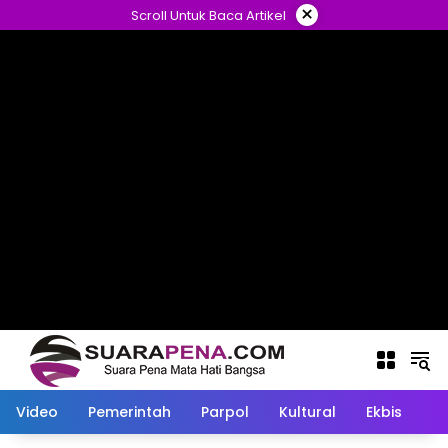
Langsung
×
Scroll Untuk Baca Artikel
ke
konten
Video
Pemerintah
Parpol
Kultural
Ekbis
O