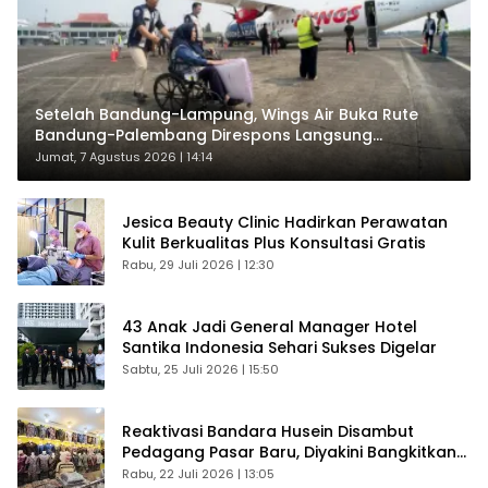
Setelah Bandung-Lampung, Wings Air Buka Rute
Bandung-Palembang Direspons Langsung
Penumpang
Jumat, 7 Agustus 2026 | 14:14
Jesica Beauty Clinic Hadirkan Perawatan
Kulit Berkualitas Plus Konsultasi Gratis
Rabu, 29 Juli 2026 | 12:30
43 Anak Jadi General Manager Hotel
Santika Indonesia Sehari Sukses Digelar
Sabtu, 25 Juli 2026 | 15:50
Reaktivasi Bandara Husein Disambut
Pedagang Pasar Baru, Diyakini Bangkitkan
Kembali Ekonomi Bandung
Rabu, 22 Juli 2026 | 13:05