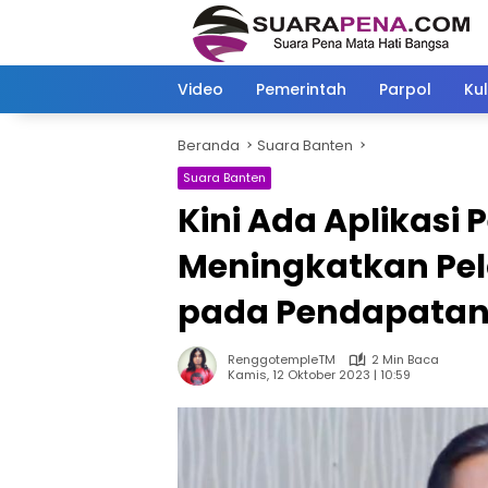
Langsung
ke
konten
Video
Pemerintah
Parpol
Kul
Beranda
Suara Banten
Suara Banten
Kini Ada Aplikasi
Meningkatkan Pel
pada Pendapatan 
RenggotempleTM
2 Min Baca
Kamis, 12 Oktober 2023 | 10:59