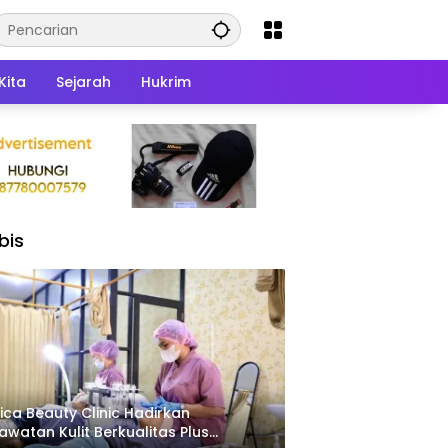
Kita
Sejarah
Hukrim
bis
ica Beauty Clinic Hadirkan
awatan Kulit Berkualitas Plus