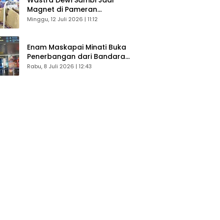
Magnet di Pameran
Dekranasda, Banyak Diminati
Minggu, 12 Juli 2026 | 11:12
Pengunjung
Enam Maskapai Minati Buka
Penerbangan dari Bandara
Husein Sastranegara
Rabu, 8 Juli 2026 | 12:43