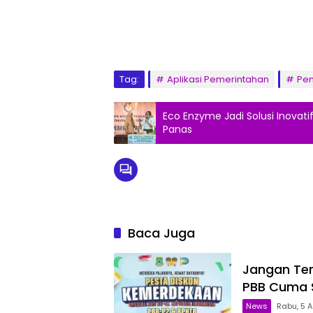
Tag:
Aplikasi Pemerintahan
Pe
Eco Enzyme Jadi Solusi Inova
Panas
Baca Juga
Jangan Ter
PBB Cuma 
News
Rabu, 5 A