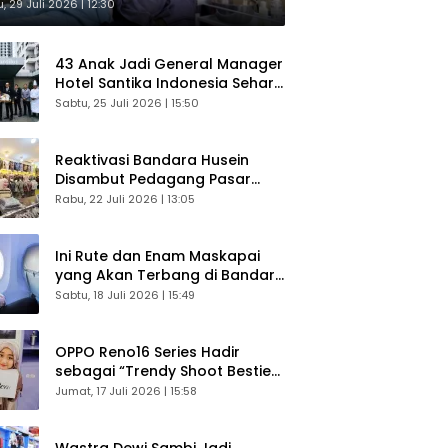
sultasi Gratis
, 29 Juli 2026 | 12:30
43 Anak Jadi General Manager
Hotel Santika Indonesia Sehari
Sukses Digelar
Sabtu, 25 Juli 2026 | 15:50
Reaktivasi Bandara Husein
Disambut Pedagang Pasar
Baru, Diyakini Bangkitkan
Rabu, 22 Juli 2026 | 13:05
Kembali Ekonomi Bandung
Ini Rute dan Enam Maskapai
yang Akan Terbang di Bandara
Husein Sastranegara
Sabtu, 18 Juli 2026 | 15:49
OPPO Reno16 Series Hadir
sebagai “Trendy Shoot Bestie”,
Bikin Konten Kreator Makin
Jumat, 17 Juli 2026 | 15:58
Betah
Wastra Dewi Sambi Jadi