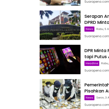
Suarapena.com,
Serapan An
DPRD Mint
News
Rabu, 5 A
Suarapena.com, 
DPR Minta P
tapi Putus 
Headline
Rabu,
Suarapena.com, 
Pemerintah
Pisahkan A
News
Senin, 3 
Suarapena.com, 