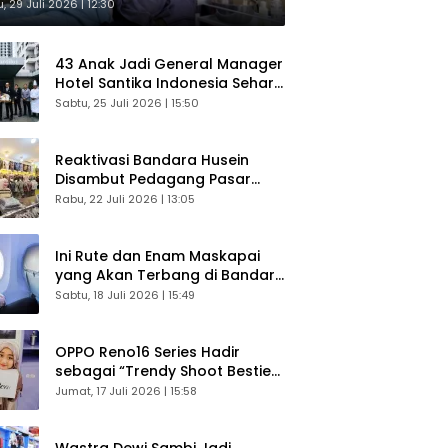
sultasi Gratis
, 29 Juli 2026 | 12:30
43 Anak Jadi General Manager
Hotel Santika Indonesia Sehari
Sukses Digelar
Sabtu, 25 Juli 2026 | 15:50
Reaktivasi Bandara Husein
Disambut Pedagang Pasar
Baru, Diyakini Bangkitkan
Rabu, 22 Juli 2026 | 13:05
Kembali Ekonomi Bandung
Ini Rute dan Enam Maskapai
yang Akan Terbang di Bandara
Husein Sastranegara
Sabtu, 18 Juli 2026 | 15:49
OPPO Reno16 Series Hadir
sebagai “Trendy Shoot Bestie”,
Bikin Konten Kreator Makin
Jumat, 17 Juli 2026 | 15:58
Betah
Wastra Dewi Sambi Jadi