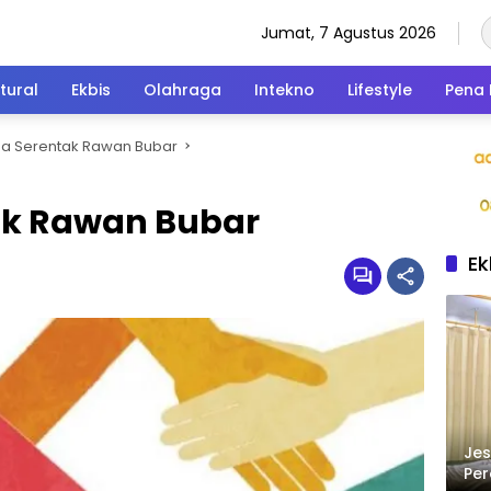
Jumat, 7 Agustus 2026
tural
Ekbis
Olahraga
Intekno
Lifestyle
Pena 
lkada Serentak Rawan Bubar
itik Rawan Bubar
Ek
Jes
Per