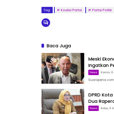
Tag:
Koalisi Partai
Partai Politik
Baca Juga
Meski Ekon
Ingatkan P
News
Kamis, 6
Suarapena.com,
DPRD Kota 
Dua Raper
News
Rabu, 5 A