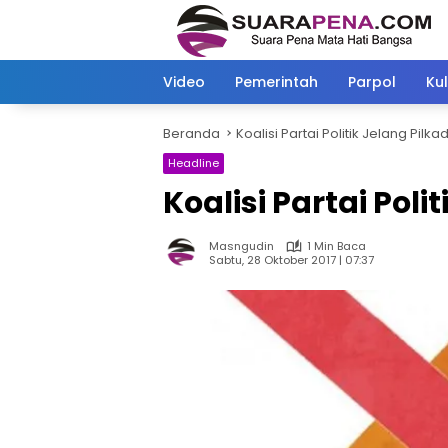
Langsung
ke
konten
Video
Pemerintah
Parpol
Kul
Beranda
Koalisi Partai Politik Jelang Pi
Headline
Koalisi Partai Pol
Masngudin
1 Min Baca
Sabtu, 28 Oktober 2017 | 07:37