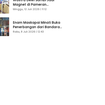
Magnet di Pameran
Dekranasda, Banyak Diminati
Minggu, 12 Juli 2026 | 11:12
Pengunjung
Enam Maskapai Minati Buka
Penerbangan dari Bandara
Husein Sastranegara
Rabu, 8 Juli 2026 | 12:43