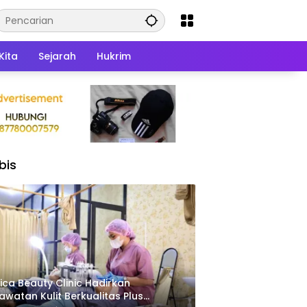
Kita
Sejarah
Hukrim
bis
ica Beauty Clinic Hadirkan
awatan Kulit Berkualitas Plus