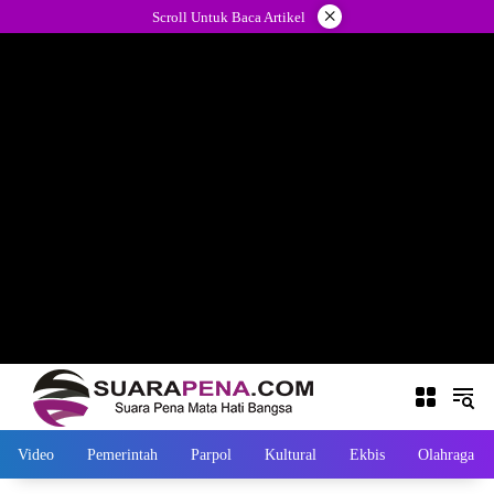
Langsung
×
Scroll Untuk Baca Artikel
ke
konten
Video
Pemerintah
Parpol
Kultural
Ekbis
Olahraga