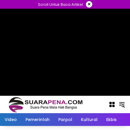
Langsung
×
Scroll Untuk Baca Artikel
ke
konten
Video
Pemerintah
Parpol
Kultural
Ekbis
O