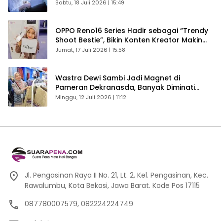
Sabtu, 18 Juli 2026 | 15:49
OPPO Reno16 Series Hadir sebagai “Trendy
Shoot Bestie”, Bikin Konten Kreator Makin
Betah
Jumat, 17 Juli 2026 | 15:58
Wastra Dewi Sambi Jadi Magnet di
Pameran Dekranasda, Banyak Diminati
Pengunjung
Minggu, 12 Juli 2026 | 11:12
Jl. Pengasinan Raya II No. 21, Lt. 2, Kel. Pengasinan, Kec.
Rawalumbu, Kota Bekasi, Jawa Barat. Kode Pos 17115
087780007579, 082224224749