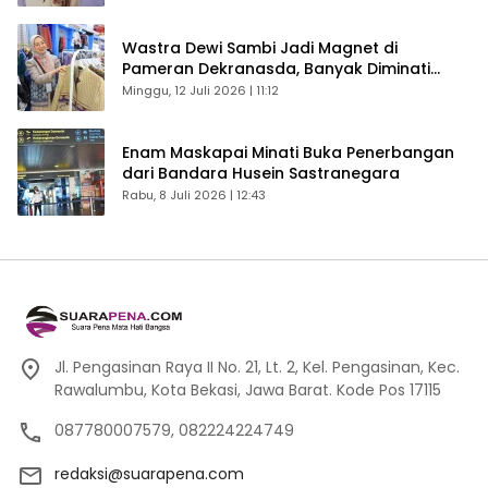
Wastra Dewi Sambi Jadi Magnet di
Pameran Dekranasda, Banyak Diminati
Pengunjung
Minggu, 12 Juli 2026 | 11:12
Enam Maskapai Minati Buka Penerbangan
dari Bandara Husein Sastranegara
Rabu, 8 Juli 2026 | 12:43
Jl. Pengasinan Raya II No. 21, Lt. 2, Kel. Pengasinan, Kec.
Rawalumbu, Kota Bekasi, Jawa Barat. Kode Pos 17115
087780007579, 082224224749
redaksi@suarapena.com