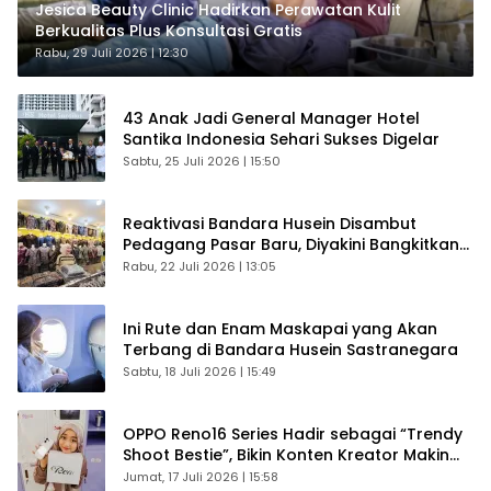
Jesica Beauty Clinic Hadirkan Perawatan Kulit
Berkualitas Plus Konsultasi Gratis
Rabu, 29 Juli 2026 | 12:30
43 Anak Jadi General Manager Hotel
Santika Indonesia Sehari Sukses Digelar
Sabtu, 25 Juli 2026 | 15:50
Reaktivasi Bandara Husein Disambut
Pedagang Pasar Baru, Diyakini Bangkitkan
Kembali Ekonomi Bandung
Rabu, 22 Juli 2026 | 13:05
Ini Rute dan Enam Maskapai yang Akan
Terbang di Bandara Husein Sastranegara
Sabtu, 18 Juli 2026 | 15:49
OPPO Reno16 Series Hadir sebagai “Trendy
Shoot Bestie”, Bikin Konten Kreator Makin
Betah
Jumat, 17 Juli 2026 | 15:58