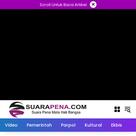
Langsung
×
Scroll Untuk Baca Artikel
ke
konten
Video
Pemerintah
Parpol
Kultural
Ekbis
O