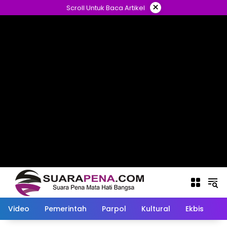
Langsung
×
Scroll Untuk Baca Artikel
ke
konten
Video
Pemerintah
Parpol
Kultural
Ekbis
O