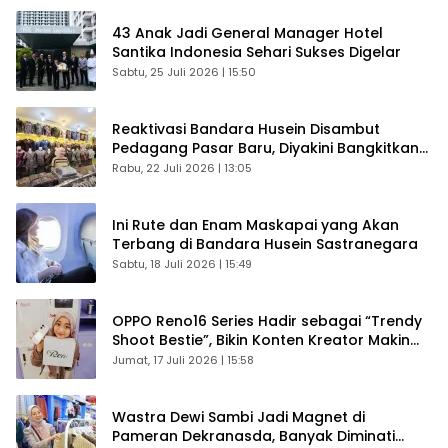
43 Anak Jadi General Manager Hotel
Santika Indonesia Sehari Sukses Digelar
Sabtu, 25 Juli 2026 | 15:50
Reaktivasi Bandara Husein Disambut
Pedagang Pasar Baru, Diyakini Bangkitkan
Kembali Ekonomi Bandung
Rabu, 22 Juli 2026 | 13:05
Ini Rute dan Enam Maskapai yang Akan
Terbang di Bandara Husein Sastranegara
Sabtu, 18 Juli 2026 | 15:49
OPPO Reno16 Series Hadir sebagai “Trendy
Shoot Bestie”, Bikin Konten Kreator Makin
Betah
Jumat, 17 Juli 2026 | 15:58
Wastra Dewi Sambi Jadi Magnet di
Pameran Dekranasda, Banyak Diminati