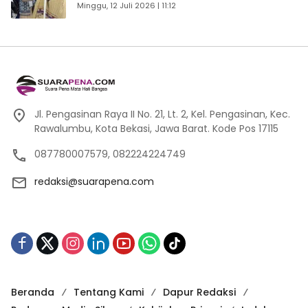
Pengunjung
Minggu, 12 Juli 2026 | 11:12
Jl. Pengasinan Raya II No. 21, Lt. 2, Kel. Pengasinan, Kec.
Rawalumbu, Kota Bekasi, Jawa Barat. Kode Pos 17115
087780007579, 082224224749
redaksi@suarapena.com
Beranda
Tentang Kami
Dapur Redaksi