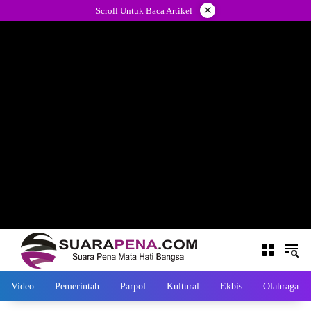
Langsung
×
Scroll Untuk Baca Artikel
ke
konten
Video
Pemerintah
Parpol
Kultural
Ekbis
Olahraga