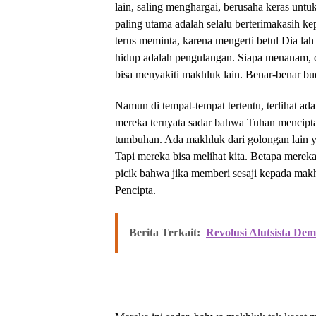
lain, saling menghargai, berusaha keras untu
paling utama adalah selalu berterimakasih k
terus meminta, karena mengerti betul Dia l
hidup adalah pengulangan. Siapa menanam, d
bisa menyakiti makhluk lain. Benar-benar bud
Namun di tempat-tempat tertentu, terlihat
mereka ternyata sadar bahwa Tuhan mencipta
tumbuhan. Ada makhluk dari golongan lain ya
Tapi mereka bisa melihat kita. Betapa merek
picik bahwa jika memberi sesaji kepada m
Pencipta.
Berita Terkait:
Revolusi Alutsista D