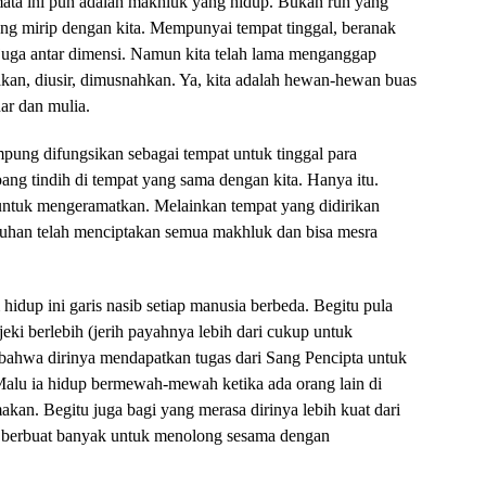
mata ini pun adalah makhluk yang hidup. Bukan ruh yang
ng mirip dengan kita. Mempunyai tempat tinggal, beranak
 juga antar dimensi. Namun kita telah lama menganggap
kan, diusir, dimusnahkan. Ya, kita adalah hewan-hewan buas
ar dan mulia.
pung difungsikan sebagai tempat untuk tinggal para
ang tindih di tempat yang sama dengan kita. Hanya itu.
ntuk mengeramatkan. Melainkan tempat yang didirikan
uhan telah menciptakan semua makhluk dan bisa mesra
dup ini garis nasib setiap manusia berbeda. Begitu pula
ejeki berlebih (jerih payahnya lebih dari cukup untuk
bahwa dirinya mendapatkan tugas dari Sang Pencipta untuk
alu ia hidup bermewah-mewah ketika ada orang lain di
an. Begitu juga bagi yang merasa dirinya lebih kuat dari
isa berbuat banyak untuk menolong sesama dengan