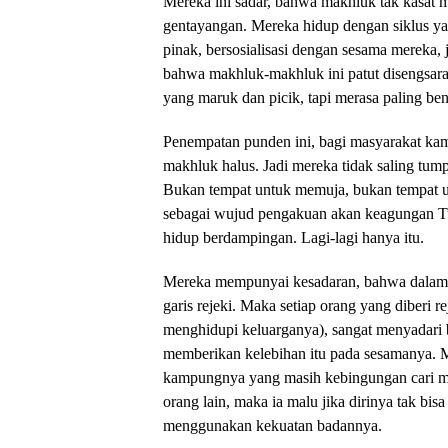
Mereka ini sadar, bahwa makhluk tak kasat 
gentayangan. Mereka hidup dengan siklus ya
pinak, bersosialisasi dengan sesama mereka,
bahwa makhluk-makhluk ini patut disengsara
yang maruk dan picik, tapi merasa paling ben
Penempatan punden ini, bagi masyarakat kam
makhluk halus. Jadi mereka tidak saling tump
Bukan tempat untuk memuja, bukan tempat u
sebagai wujud pengakuan akan keagungan T
hidup berdampingan. Lagi-lagi hanya itu.
Mereka mempunyai kesadaran, bahwa dalam hi
garis rejeki. Maka setiap orang yang diberi r
menghidupi keluarganya), sangat menyadari 
memberikan kelebihan itu pada sesamanya. M
kampungnya yang masih kebingungan cari mak
orang lain, maka ia malu jika dirinya tak b
menggunakan kekuatan badannya.