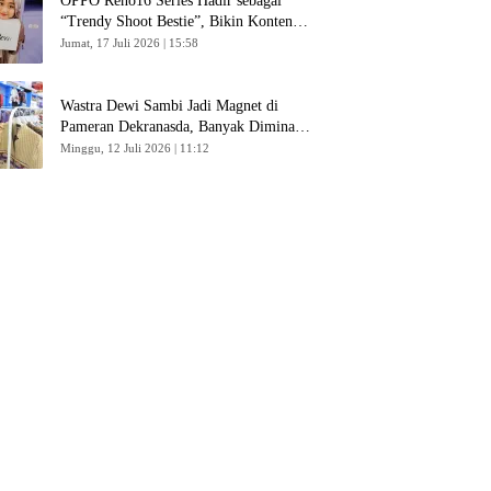
OPPO Reno16 Series Hadir sebagai
“Trendy Shoot Bestie”, Bikin Konten
Kreator Makin Betah
Jumat, 17 Juli 2026 | 15:58
Wastra Dewi Sambi Jadi Magnet di
Pameran Dekranasda, Banyak Diminati
Pengunjung
Minggu, 12 Juli 2026 | 11:12