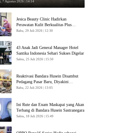
umpang
, 7 Agustus 2026 | 14:14
Jesica Beauty Clinic Hadirkan
Perawatan Kulit Berkualitas Plus
Konsultasi Gratis
Rabu, 29 Juli 2026 | 12:30
43 Anak Jadi General Manager Hotel
Santika Indonesia Sehari Sukses Digelar
Sabtu, 25 Juli 2026 | 15:50
Reaktivasi Bandara Husein Disambut
Pedagang Pasar Baru, Diyakini
Bangkitkan Kembali Ekonomi Bandung
Rabu, 22 Juli 2026 | 13:05
Ini Rute dan Enam Maskapai yang Akan
Terbang di Bandara Husein Sastranegara
Sabtu, 18 Juli 2026 | 15:49