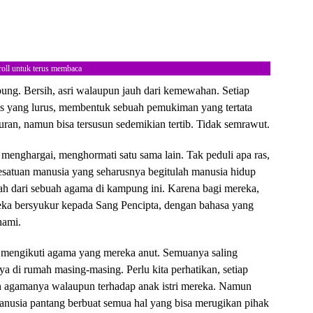
roll untuk terus membaca
pung. Bersih, asri walaupun jauh dari kemewahan. Setiap
ris yang lurus, membentuk sebuah pemukiman yang tertata
ran, namun bisa tersusun sedemikian tertib. Tidak semrawut.
menghargai, menghormati satu sama lain. Tak peduli apa ras,
kesatuan manusia yang seharusnya begitulah manusia hidup
ah dari sebuah agama di kampung ini. Karena bagi mereka,
ka bersyukur kepada Sang Pencipta, dengan bahasa yang
hami.
k mengikuti agama yang mereka anut. Semuanya saling
 di rumah masing-masing. Perlu kita perhatikan, setiap
n agamanya walaupun terhadap anak istri mereka. Namun
usia pantang berbuat semua hal yang bisa merugikan pihak