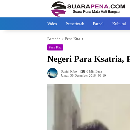
Langsung
ke
konten
Video
Pemerintah
Parpol
Kultural
Beranda
Pena Kita
Pena Kita
Negeri Para Ksatria,
Daniel Kibo
6 Min Baca
Jumat, 30 Desember 2016 | 08:10