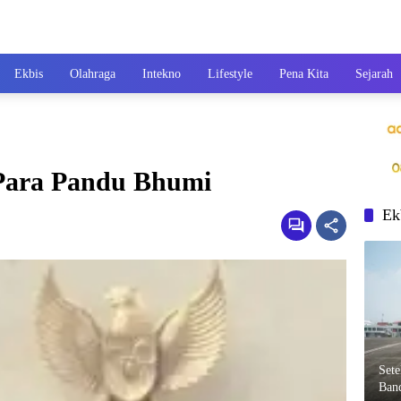
Ekbis
Olahraga
Intekno
Lifestyle
Pena Kita
Sejarah
 Para Pandu Bhumi
Ek
Set
Ban