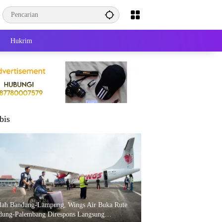
Hukrim
bis
elah Bandung-Lampung, Wings Air Buka Rute
dung-Palembang Direspons Langsung