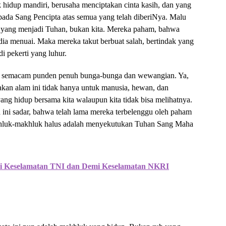
k hidup mandiri, berusaha menciptakan cinta kasih, dan yang
epada Sang Pencipta atas semua yang telah diberiNya. Malu
ah yang menjadi Tuhan, bukan kita. Mereka paham, bahwa
ia menuai. Maka mereka takut berbuat salah, bertindak yang
i pekerti yang luhur.
 ada semacam punden penuh bunga-bunga dan wewangian. Ya,
kan alam ini tidak hanya untuk manusia, hewan, dan
ng hidup bersama kita walaupun kita tidak bisa melihatnya.
a ini sadar, bahwa telah lama mereka terbelenggu oleh paham
akhluk-makhluk halus adalah menyekutukan Tuhan Sang Maha
emi Keselamatan TNI dan Demi Keselamatan NKRI