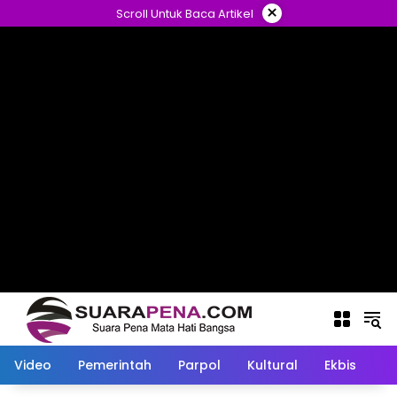
Langsung
×
Scroll Untuk Baca Artikel
ke
konten
Video
Pemerintah
Parpol
Kultural
Ekbis
O