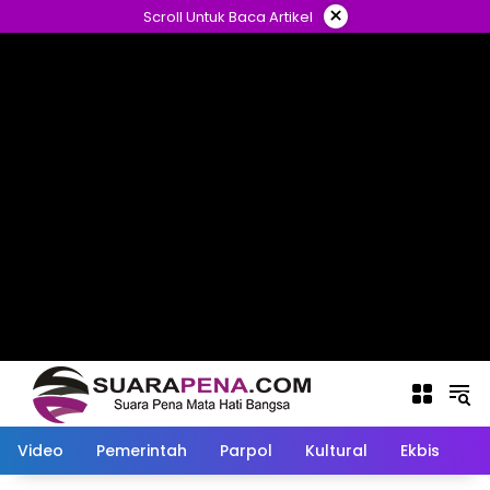
Langsung
×
Scroll Untuk Baca Artikel
ke
konten
Video
Pemerintah
Parpol
Kultural
Ekbis
O