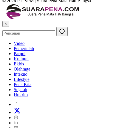
© 2026 PT. SPM | Suara Pena Mata Hati Bangsa
×
Video
Pemerintah
Parpol
Kultural
Ekbis
Olahraga
Intekno
Lifestyle
Pena Kita
Sejarah
Hukrim